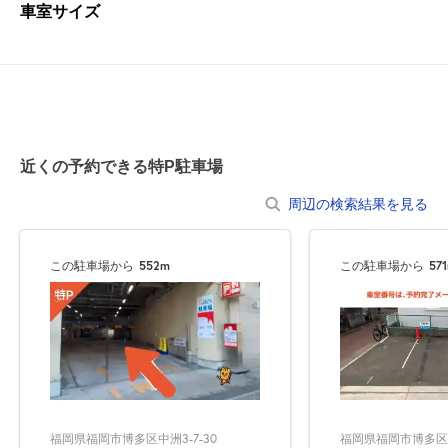
車室サイズ
近くの予約できる特P駐車場
周辺の検索結果を見る
この駐車場から
552m
この駐車場から
57
福岡県福岡市博多区博
福岡県福岡市博多区中洲3-7-30