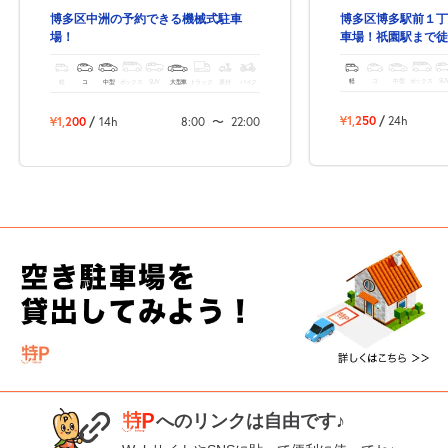
博多区博多駅前１丁
博多区中洲の予約できる機械式駐車
車場！祇園駅まで徒
場！
軽
コ
中型
ボックス
SU
軽
コ
中型
ボックス
SUV
大型車
トラック
原付
バイク
¥1,250
/
24h
¥1,200
/
14h
8:00
〜
22:00
へのリンクは自由です♪