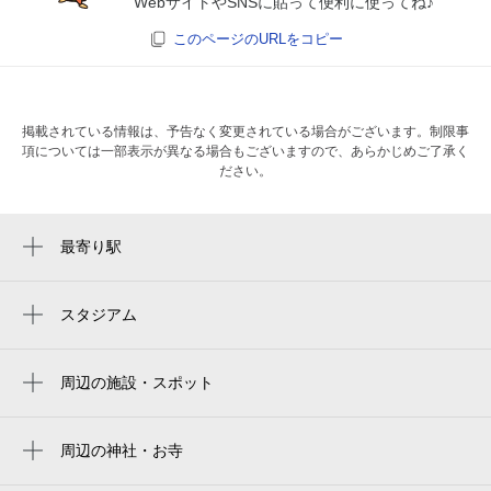
WebサイトやSNSに貼って便利に使ってね♪
このページのURLをコピー
掲載されている情報は、予告なく変更されている場合がございます。制限事
項については一部表示が異なる場合もございますので、あらかじめご了承く
ださい。
最寄り駅
祇園駅
中洲川端駅
スタジアム
福岡市営平和台陸上競技場
呉服町駅
周辺の施設・スポット
博多駅
daiwa roynet hotel hakatareisen
千代県庁口駅
ダイワロイネットホテル博多冷泉premier
周辺の神社・お寺
天神南駅
日本基督教団 福岡社家町教会
博多冷泉大和roynet酒店premier