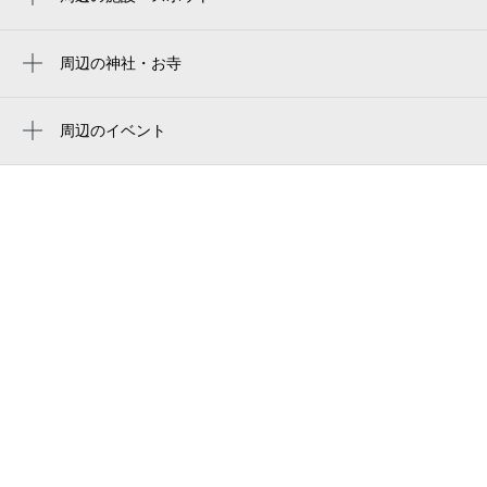
藤井寺市市民総合会館別館
藤井寺市立市民図書館
周辺の神社・お寺
周辺に神社・お寺が見つかりませんでした。
藤井寺市市民総合会館
周辺のイベント
藤井寺保健所
南河内JAZZフェスティバル2026藤井寺
大阪府藤井寺保健所
STAGE
YAMADA学院
あそべぇる発掘恐竜ランドがやってく
る
大阪府立藤井寺工科高等学校
DXふじいでらっこデー ミニチュアボトル
御舟会館
水族館
藤井寺市立藤井寺中学校
DXふじいでらっこデー スライムクリー
ムソーダ
紫雲山 葛井寺
fujii-dera
藤井寺駅前北商店街