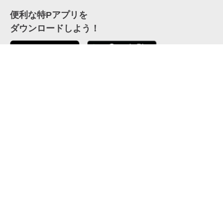
便利な特Pアプリを
ダウンロードしよう！
ここから「インストール」して、便利な特Pアプリを
公式 X
GETしよう
公式 Facebook
特P
会員・利用規約
特定商取引法について