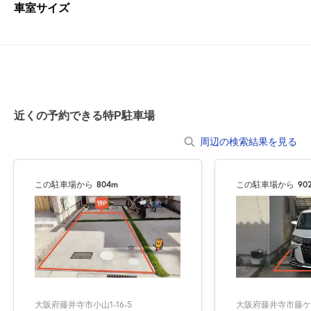
車室サイズ
近くの予約できる特P駐車場
周辺の検索結果を見る
この駐車場から
804m
この駐車場から
90
大阪府藤井寺市小山1-16-5
大阪府藤井寺市藤ケ丘