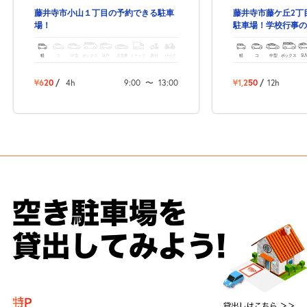
藤井寺市小山１丁目の予約できる駐車
藤井寺市藤ケ丘2丁
場！
駐車場！学校行事の
軽
コ
中型
ボックス
SUV
大型車
トラック
原付
バイク
軽
コ
中型
ボックス
SU
¥620
/
4h
9:00
〜
13:00
¥1,250
/
12h