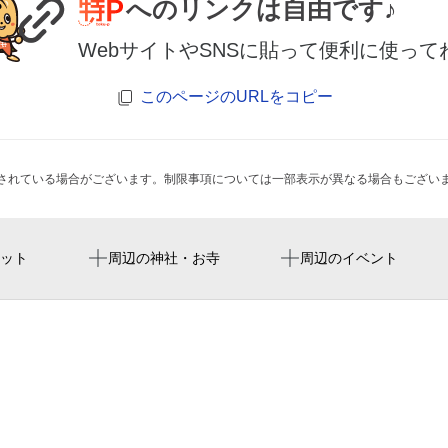
へのリンクは自由です♪
WebサイトやSNSに貼って便利に使って
このページのURLをコピー
されている場合がございます。制限事項については一部表示が異なる場合もござい
豊津駅
ローソン 吹田江坂町一丁
ット
周辺の神社・お寺
周辺のイベント
sunny stone hotel
サニーストンホテル
（株）永谷園大阪支店
江坂駅前整骨院
スプランディッド江坂駅前