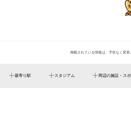
掲載されている情報は、予告なく変更
江坂駅
周辺にスタジアムが見つかりませんでした。
第2サニーストンホテル
春日神社
周辺にイベントが見つかりませんでした。
最寄り駅
スタジアム
周辺の施設・スポ
東急スポーツオアシス江坂
みずほ銀行 江坂支店
大阪府ゴルフ協会
江坂の自習室セルフスタディ
npo法人大阪ワンネス