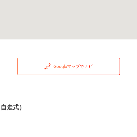
Googleマップでナビ
（自走式）