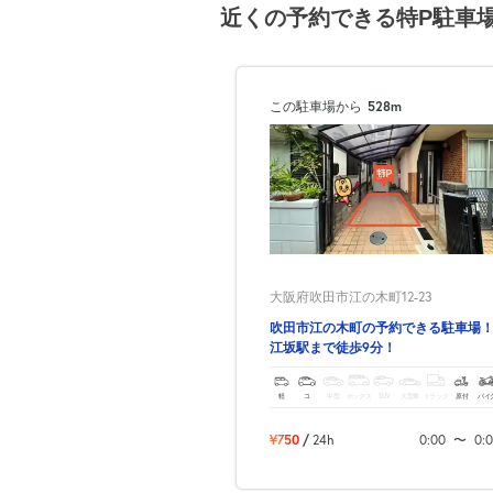
近くの予約できる特P駐車
この駐車場から
528m
大阪府吹田市江の木町12-23
吹田市江の木町の予約できる駐車場
江坂駅まで徒歩9分！
軽
コ
中型
ボックス
SUV
大型車
トラック
原付
バイ
¥750
/
24h
0:00
〜
0: