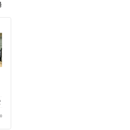
場
！
ク
00