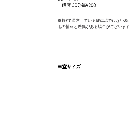
一般客 30分毎¥200
※特Pで運営している駐車場ではない
地の情報と差異がある場合がございま
車室サイズ