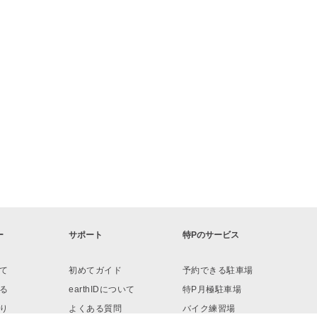
ー
サポート
特Pのサービス
て
初めてガイド
予約できる駐車場
る
earthIDについて
特P月極駐車場
り
よくある質問
バイク練習場