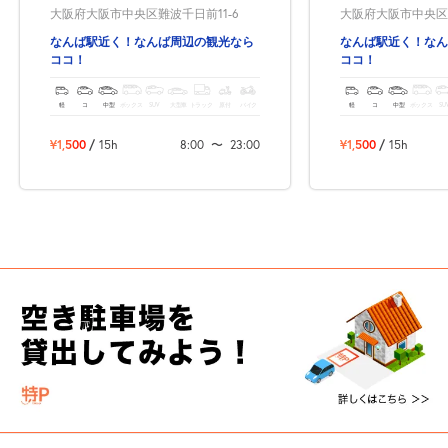
大阪府大阪市中央区難波千日前11-6
大阪府大阪市中央区難
なんば駅近く！なんば周辺の観光なら
なんば駅近く！なん
ココ！
ココ！
軽
コ
中型
ボックス
SUV
大型車
トラック
原付
バイク
軽
コ
中型
ボックス
SU
¥1,500
/
15h
8:00
〜
23:00
¥1,500
/
15h