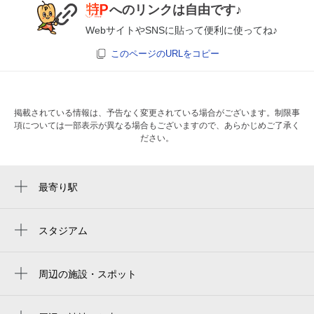
へのリンクは自由です♪
WebサイトやSNSに貼って便利に使ってね♪
このページのURLをコピー
掲載されている情報は、予告なく変更されている場合がございます。制限事
項については一部表示が異なる場合もございますので、あらかじめご了承く
ださい。
最寄り駅
難波駅
なんば駅
スタジアム
Kyocera Dome Osaka
大阪難波駅
京セラドーム大阪
周辺の施設・スポット
近鉄日本橋駅
南海なんば駅 定期券うりば窓口（2階中央
大阪京瓷巨蛋
日本橋駅
口）