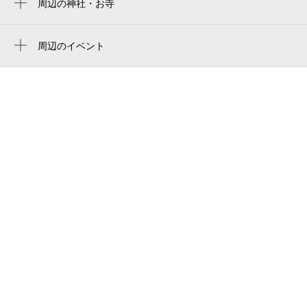
周辺の神社・お寺
京瓷大阪巨蛋
ＪＲ難波駅
南海なんば駅サービスセンター
葵稲荷神社
교세라 돔 오사카
大国町駅
なんばCITY（なんばシティ）
周辺のイベント
ホラーにふれる展 ー映画美術の世界ー
今宮戎駅
モンベル なんばＣＩＴＹ店
（大阪）
恵美須町駅
特急 こうや （南海電鉄）
長嶋茂雄追悼展 ミスタージャイアンツ
四天王寺前夕陽ヶ丘駅
特急サザン （南海電鉄）
不滅の背番号『3』（大阪）
芦原橋駅
なんばcity本館
プレバト才能アリ展（大阪）
四ツ橋駅
Namba City Main Building
画業70周年 ちばてつや版画展
なんばCITY
ルーフトップBBQ（バーベキュー） なん
ばパークス
南海なんば西口 バイク駐輪場
シティーハンター大原画展～FOREVER,
南海なんば西口 駐輪場
CITY HUNTER!!（フォーエバー シティー
ハンター）〜(大阪)
難波city 本館