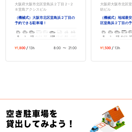
大阪府大阪市北区堂島浜２丁目２−２
大阪府大阪市北区堂
自宅
空
駐車場
で
の
き
を
８堂島アクシスビル
紡ビル
貸出
？
しませんか
（機械式）大阪市北区堂島浜２丁目の
（機械式）地域最安
予約できる駐車場！
区堂島浜２丁目の予
売上GET！
費用ゼロ
カンタン
軽
コ
中型
ボックス
SUV
大型車
トラック
原付
バイク
軽
コ
中型
ボックス
SU
¥1,800
/
13h
8:00
〜
21:00
¥1,500
/
13h