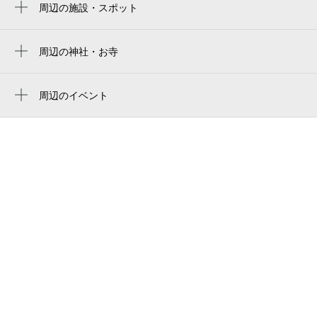
周辺の施設・スポット
西梅田駅
大阪京瓷巨蛋
大阪古河ビル内郵便局
大江橋駅
京瓷大阪巨蛋
堂島浜パークタワー建設中
周辺の神社・お寺
淀屋橋駅
周辺に神社・お寺が見つかりませんでした。
교세라 돔 오사카
パークタワー大阪堂島浜
東梅田駅
Kyocera Dome Osaka
周辺のイベント
サントリーホールディングス株式会社 本社
サントリービル屋上ビアガーデン
福島駅
京セラドーム大阪
サントリーホールディングス株式会社 本社
企画展 東京富士美術館所蔵「魅惑の人物
大阪駅
（大阪オフィス）
表現－－人のかたち、心のもよう 」
中之島駅
pronto 大阪堂島店
特別展「インコ イズ カミング！香雪美
新福島駅
サントリービル
術館コレクション×川上和歌子」
なにわ橋駅
アロフト・バイ・マリオット大阪堂島
「Craft Your FREAK SHAKES（クラフ
ト ユア フリークシェイク）」ワールド
アロフト 大阪堂島
ヒット・スイーツビュッフェ
the aging house 1795 堂島
第64回大阪国際フェスティバル2026 牧阿
佐美バレヱ団 子供のためのバレエ「シン
堂島浜通郵便局
デレラ」（全2幕）