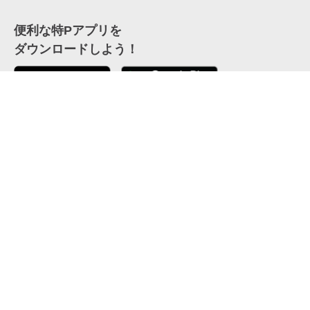
便利な特Pアプリを
ダウンロードしよう！
ここから「インストール」して、便利な特Pアプリを
公式 X
GETしよう
公式 Facebook
特P
会員・利用規約