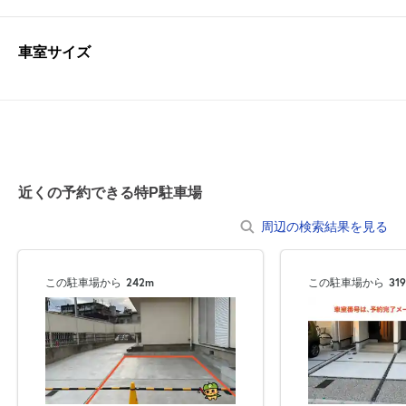
車室サイズ
近くの予約できる特P駐車場
周辺の検索結果を見る
この駐車場から
242m
この駐車場から
31