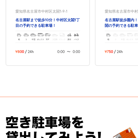
愛知県名古屋市中村区太閤1-9-1
愛知県名古屋市中村区
名古屋駅まで徒歩10分！中村区太閤1丁
名古屋駅徒歩圏内！
目の予約できる駐車場！
閤の予約できる駐車
軽
コ
中型
ボックス
SUV
大型車
トラック
原付
バイク
軽
コ
中型
ボックス
SU
¥800
/
24h
0:00
〜
0:00
¥750
/
24h