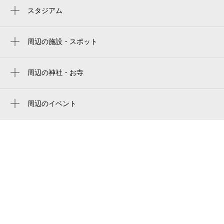
米野駅
スタジアム
nagoya baseball stadium
近鉄名古屋駅
バンテリンドーム
周辺の施設・スポット
名鉄名古屋駅
椿町線
名古屋駅
マックスバリュ太閤店
周辺の神社・お寺
中村区役所駅
善福寺
パレス名古屋
国際センター駅
願生寺
周辺のイベント
中村社会保険事務所
南国リゾートブッフェ～沖縄＆ハワイ
黄金駅
信行寺
中村年金事務所
～
山王駅
大誠寺
牧野東公園
ザ・ナショナルギャラリー ロンドン ア
本陣駅
フタヌーンティー 〜インスパイアド バ
ランチ&ダイニングバー フォーシーズン 名
イ モネ＆ファン・ゴッホ〜（名古
駅店
屋）
ビジネスホテル西
トロピカルスイーツ＆ランチブッフェ、ハ
ワイアンディナーブッフェ
ビジネス太閤
呪術廻戦カフェ2026 5th Anniversary（フ