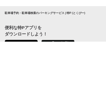
駐車場予約・駐車場検索のパーキングサービス | 特P (とくぴー)
便利な特Pアプリを
ダウンロードしよう！
ここから「インストール」して、便利な特Pアプリを
公式 X
GETしよう
公式 Facebook