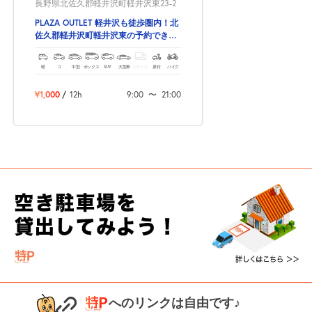
長野県北佐久郡軽井沢町軽井沢東23-2
PLAZA OUTLET 軽井沢も徒歩圏内！北
佐久郡軽井沢町軽井沢東の予約できる
駐車場！
軽
コ
中型
ボックス
SUV
大型車
トラック
原付
バイク
¥1,000
/
12h
9:00
〜
21:00
へのリンクは自由です♪