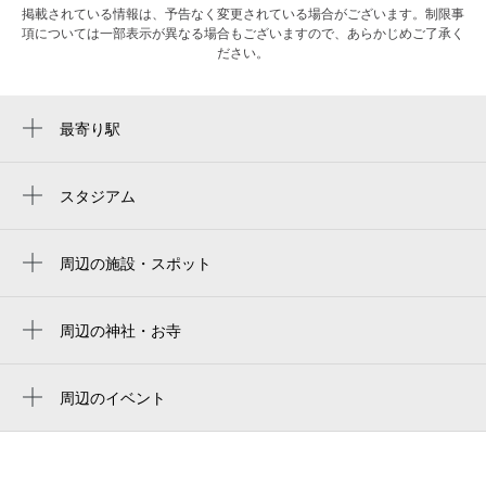
掲載されている情報は、予告なく変更されている場合がございます。制限事
項については一部表示が異なる場合もございますので、あらかじめご了承く
ださい。
最寄り駅
周辺に最寄り駅が見つかりませんでした。
スタジアム
周辺にスタジアムが見つかりませんでした。
周辺の施設・スポット
輪島温泉 八汐
輪島市袖ケ浜キャンプ場
周辺の神社・お寺
聖光寺
袖ヶ浜キャンプ場
周辺のイベント
袖ケ浜海水浴場
周辺にイベントが見つかりませんでした。
袖ヶ浜
能登輪島のペンションクロワッサン