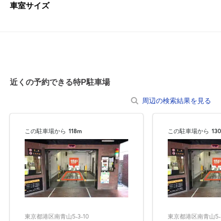
車室サイズ
近くの予約できる特P駐車場
周辺の検索結果を見る
この駐車場から
118m
この駐車場から
13
東京都港区南青山5-3-10
東京都港区南青山5-3