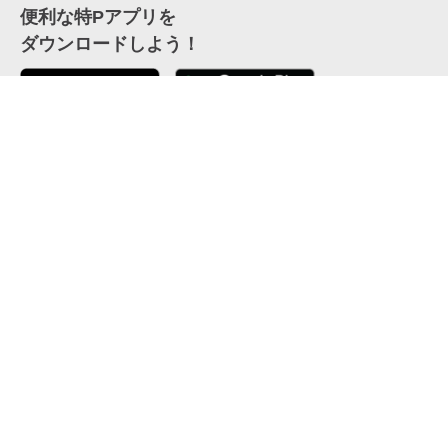
便利な特Pアプリを
ダウンロードしよう！
ここから「インストール」して、便利な特Pアプリを
公式 X
GETしよう
公式 Facebook
特P
会員・利用規約
特定商取引法について