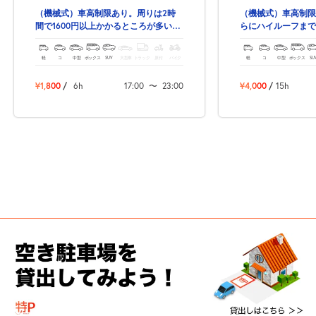
（機械式）車高制限あり。周りは2時
（機械式）車高制限
間で1600円以上かかるところが多いで
らにハイルーフまで
す。安心して安く停められる★
ンボックスやSUV
軽
コ
中型
ボックス
SUV
大型車
トラック
原付
バイク
軽
コ
中型
ボックス
SU
¥1,800
/
6h
17:00
〜
23:00
¥4,000
/
15h