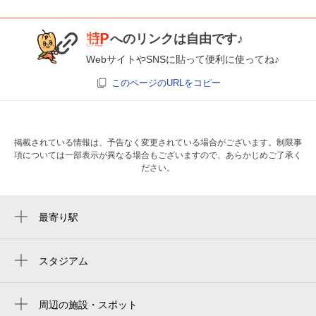
へのリンクは自由です♪
WebサイトやSNSに貼って便利に使ってね♪
このページのURLをコピー
掲載されている情報は、予告なく変更されている場合がございます。制限事
項については一部表示が異なる場合もございますので、あらかじめご了承く
ださい。
最寄り駅
表参道駅
外苑前駅
スタジアム
秩父宮ラグビー場
明治神宮前〈原宿〉駅
prince chichibu memorial rugby stadium
周辺の施設・スポット
乃木坂駅