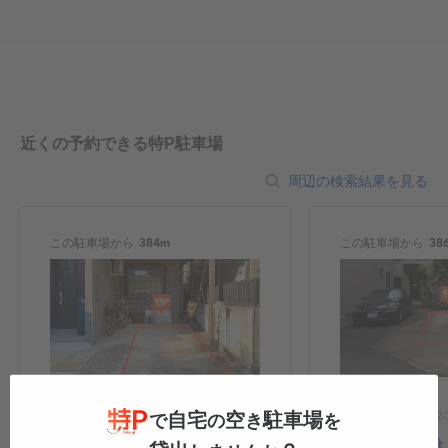
近くの予約できる特P駐車場
周辺の検索結果を見る
この駐車場から
384m
この駐車場から
38
東京都豊島区千川2-5-7
東京都豊島区高松2-22
自宅
空
駐車場
で
の
き
を
千川駅まで徒歩5分！千川２丁目の予
要町駅まで徒歩6分