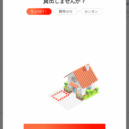
貸出
？
しませんか
約できる駐車場！
目の予約できる駐車
売上GET！
費用ゼロ
カンタン
軽
コ
中型
ボックス
SUV
大型車
トラック
原付
バイク
軽
コ
中型
ボックス
SU
¥700
/
11.5h
7:00
〜
18:30
¥500
/
13h
¥620
/
11h
へのリンクは自由です♪