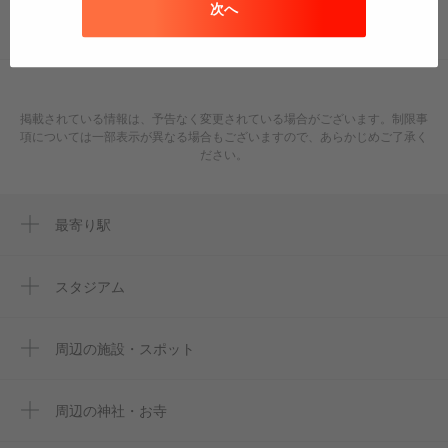
WebサイトやSNSに貼って便利に使ってね♪
次へ
このページのURLをコピー
掲載されている情報は、予告なく変更されている場合がございます。制限事
項については一部表示が異なる場合もございますので、あらかじめご了承く
ださい。
最寄り駅
千川駅
要町駅
スタジアム
ajinomoto field nishigaoka
椎名町駅
周辺の施設・スポット
大山駅
豊島長崎の富士塚
東長崎駅
せんかわ
周辺の神社・お寺
粟島神社
まのスタジオ