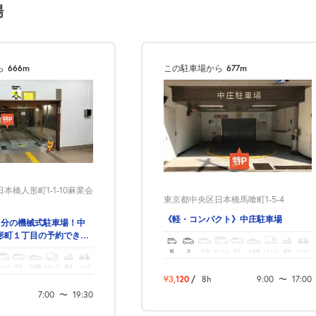
場
ら
666m
この駐車場から
677m
本橋人形町1-1-10麻業会
東京都中央区日本橋馬喰町1-5-4
《軽・コンパクト》中庄駐車場
2分の機械式駐車場！中
形町１丁目の予約できる
軽
コ
中型
ボックス
SUV
大型車
トラック
原付
バイク
ックス
SUV
大型車
トラック
原付
バイク
¥3,120
/
8h
9:00
〜
17:00
7:00
〜
19:30