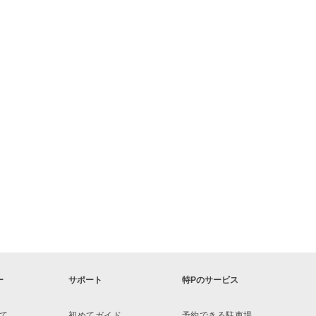
橋浜町
ー
サポート
特Pのサービス
て
初めてガイド
予約できる駐車場