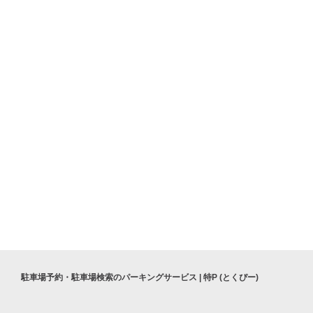
茅場町駅
東京ドーム
restaurant le bonheur レストラン ル ボヌール 日本橋
駐車場予約・駐車場検索のパーキングサービス | 特P (とくぴー)