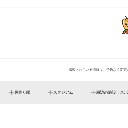
掲載されている情報は、予告なく変更
浜町駅
两国国技馆
realta 浜町店
明治座稲荷神社
両国橋のほとりで音楽祭2026 DAY2『わたしを帰納する、
最寄り駅
スタジアム
周辺の施設・スポ
再帰する「わたし」』
人形町駅
ryogoku kokugikan national sumo arena
meijiza
明治観音堂
両国橋のほとりで音楽祭2026 DAY4『パノプティコンー監
水天宮前駅
ryogoku kokugikan sumo arena
浜町センタービルクリニック
笠間稲荷神社東京別社
視と共感が交わる空間』
小伝馬町駅
東京巨蛋
浜町公園クリニック
かつらふくまるの子どもだけ寄席（那覇市公演）
両国駅
东京巨蛋
明治座通り