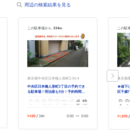
周辺の検索結果を見る
この駐車場から
334m
この駐
東京都中央区日本橋人形町2-34-4
東京都墨
中央区日本橋人形町2丁目の予約でき
★値下げ
る駐車場！明治座も5分！予約時間内
区千歳
出し入れ自由！
軽
コ
中型
ボックス
SUV
大型車
トラック
原付
バイク
軽
コ
¥430
/
24h
0:00
〜
0:00
¥1,870
/