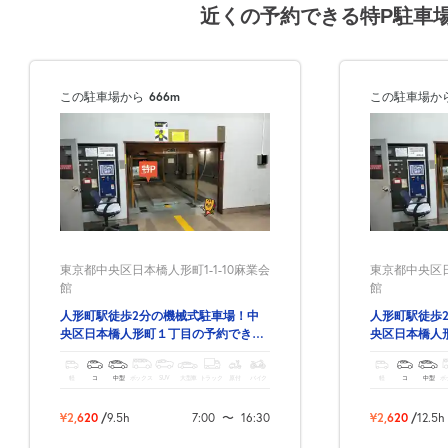
近くの予約できる特P駐車
この駐車場から
666m
この駐車場か
東京都中央区日本橋人形町1-1-10麻業会
東京都中央区日
館
館
人形町駅徒歩2分の機械式駐車場！中
人形町駅徒歩
央区日本橋人形町１丁目の予約できる
央区日本橋人
駐車場！
駐車場！
軽
コ
中型
ボックス
SUV
大型車
トラック
原付
バイク
軽
コ
中型
ボ
¥2,620
/
9.5h
7:00
〜
16:30
¥2,620
/
12.5h