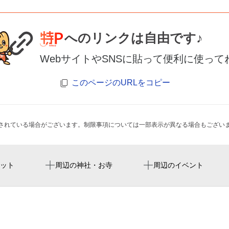
へのリンクは自由です♪
WebサイトやSNSに貼って便利に使って
このページのURLをコピー
されている場合がございます。制限事項については一部表示が異なる場合もござい
東日本橋駅
ryogoku kokugikan national
明治座
浜町水天宮 仮宮
両国橋のほとりで音楽祭20
ット
周辺の神社・お寺
周辺のイベント
音楽』
馬喰横山駅
東京両国国技館
明治座
笠間稲荷神社
馬喰町駅
御殿下記念館
カフェ·ラルゴ
清正公寺
両国橋のほとりで音楽祭20
森下駅
tokyo dome
浜町センタービル
かつらふくまるの子ど
浅草橋駅
浜町運動場