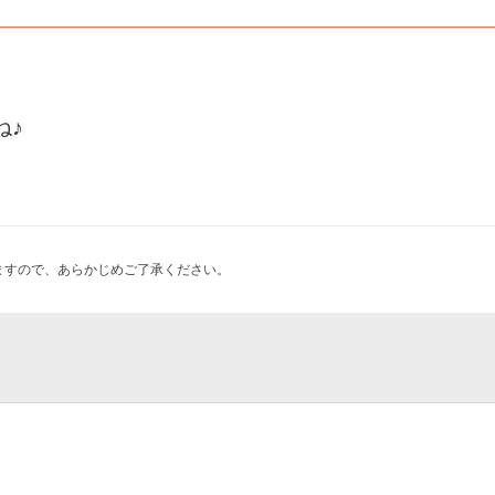
ね♪
ますので、あらかじめご了承ください。
 sumo stadium
26 DAY3『動きつづけるための
26 DAY1『BGM』
もだけ寄席（東京）