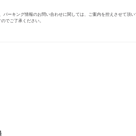
為、パーキング情報のお問い合わせに関しては、ご案内を控えさせて頂い
すのでご了承ください。
自宅
空
駐車場
で
の
き
を
貸出
？
しませんか
売上GET！
費用ゼロ
カンタン
場