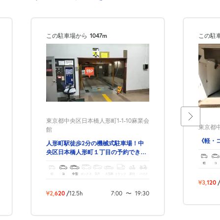
この駐車場から
1047m
この駐
東京都中央区日本橋人形町1-1-10麻業会
東京都中
館
《軽・
人形町駅徒歩2分の機械式駐車場！中
央区日本橋人形町１丁目の予約できる
駐車場！
軽
コ
軽
コ
中型
ボックス
SUV
大型車
トラック
原付
バイク
¥3,120
¥2,620
/
12.5h
7:00
〜
19:30