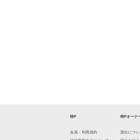
有楽町駅
丸の内中央ビル
特P
特Pオーナ
会員・利用規約
貸出につい