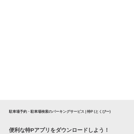
銀座一丁目駅
御殿下記念館
鼎泰豐 東京駅八重洲口店
駐車場予約・駐車場検索のパーキングサービス | 特P (とくぴー)
便利な特Pアプリを
ダウンロードしよう！