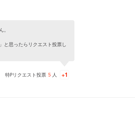
ん。
」と思ったらリクエスト投票し
特Pリクエスト投票
5
人