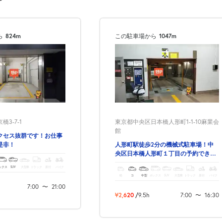
ら
824m
この駐車場から
1047m
東京都中央区日本橋人形町1-1-10麻業会
3-7-1
館
クセス抜群です！お仕事
次へ
人形町駅徒歩2分の機械式駐車場！中
是非！
央区日本橋人形町１丁目の予約できる
駐車場！
ックス
SUV
大型車
トラック
原付
バイク
軽
コ
中型
ボックス
SUV
大型車
トラック
原付
バイク
7:00
〜
21:00
¥2,620
/
9.5h
7:00
〜
16:30