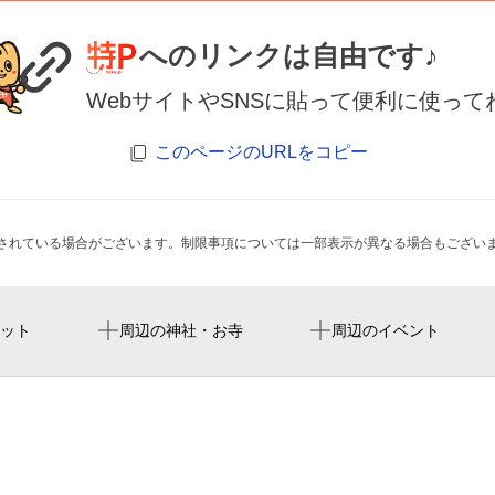
へのリンクは自由です♪
WebサイトやSNSに貼って便利に使って
このページのURLをコピー
されている場合がございます。制限事項については一部表示が異なる場合もござい
東京駅
ryogoku kokugikan national
丸の内トラストタワー n館
ット
周辺の神社・お寺
周辺のイベント
日本橋西河岸地蔵寺（日限
発酵の力で、美味しく
三越前駅
東京両国国技館
防犯カメラ 塚本無線 東京
迷界デパート〜終わらない
京橋駅
東京巨蛋
tekko avenue
宮〜
宝町駅
东京巨蛋
鉄鋼ビル内郵便局
BEER TRIP MARUN
茅場町駅
鉃鋼ビルディング
チ） 2026
東京ドーム