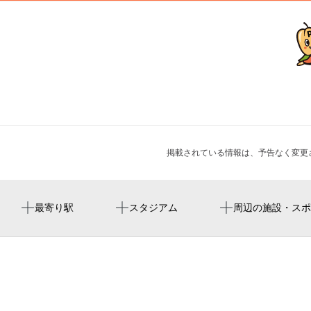
掲載されている情報は、予告なく変更
日本橋駅
两国国技馆
トヨタレンタカー 東京駅日本橋口店
豊川稲荷
日本酒文化講座「灘の西郷・西宮郷・今津郷の酒を知
最寄り駅
スタジアム
周辺の施設・スポ
る」
大手町駅
ryogoku kokugikan national sumo arena
marunouchi trust tower north
日本橋西河岸地蔵寺教会
新日本橋駅
ryogoku kokugikan sumo arena
トラストシティカンファレンス・丸の内
タマ＆フレンズ LOVE SUNNY DAYS WAGON
二重橋前駅
tokyo dome
鉄鋼ビル丸の内クリニック
MARUNOUCHI SUMMER FEST
神田駅
도쿄 돔
tekko building