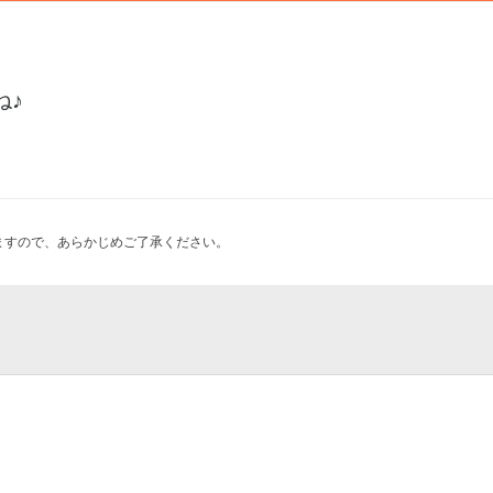
ね♪
ますので、あらかじめご了承ください。
 sumo stadium
延命地蔵尊）
整う 麹花コース
支社
記憶が彷徨う、無限の百貨店迷
OUCHI（ビア トリップ マルノウ