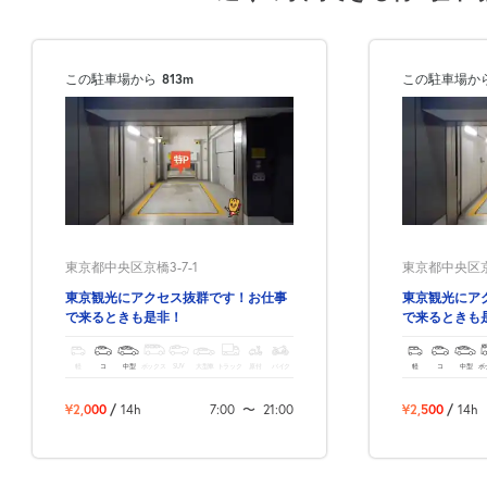
この駐車場から
813m
この駐車場か
東京都中央区京橋3-7-1
東京都中央区京橋
東京観光にアクセス抜群です！お仕事
東京観光にア
で来るときも是非！
で来るときも
軽
コ
中型
ボックス
SUV
大型車
トラック
原付
バイク
軽
コ
中型
ボ
¥2,000
/
14h
7:00
〜
21:00
¥2,500
/
14h