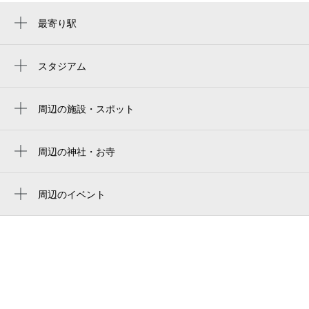
最寄り駅
駒場東大前駅
池ノ上駅
スタジアム
国立代々木競技場 第二体育館
池尻大橋駅
国立代々木競技場
周辺の施設・スポット
東北沢駅
rissho kid’s きらり 代沢保育園
駒沢オリンピック公園総合運動場
下北沢駅
komaba-gakuen senior high school
周辺の神社・お寺
国立競技場 外苑門
神泉駅
周辺に神社・お寺が見つかりませんでした。
コーポレート池尻
国立競技場 中央門
三軒茶屋駅
周辺のイベント
世田谷区立下代田児童遊園
明治神宮棒球場
周辺にイベントが見つかりませんでした。
西太子堂駅
淡島通り公園
Meiji Jingu Stadium
世田谷区立富士中学校
meiji jingu baseball stadium
東京都世田谷区池尻4丁目17−6
메이지 진구 야구장
シェアハウス渋谷荘
jingu baseball stadium