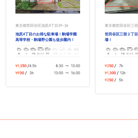
東京都世田谷区池尻4丁目29−26
東京都世田谷区三宿2-
池尻4丁目のお得な駐車場！駒場学園
世田谷区三宿２丁目
高等学校・駒場野公園も徒歩圏内！
場！
軽
コ
中型
ボックス
SUV
大型車
トラック
原付
バイク
軽
コ
中型
ボックス
SU
¥1,250
/
4.5h
8:30
〜
13:00
¥250
/
7h
¥930
/
3h
13:00
〜
16:00
¥1,300
/
12h
¥250
/
5h