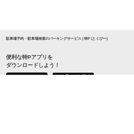
駐車場予約・駐車場検索のパーキングサービス | 特P (とくぴー)
便利な特Pアプリを
ダウンロードしよう！
ここから「インストール」して、便利な特Pアプリを
公式 X
GETしよう