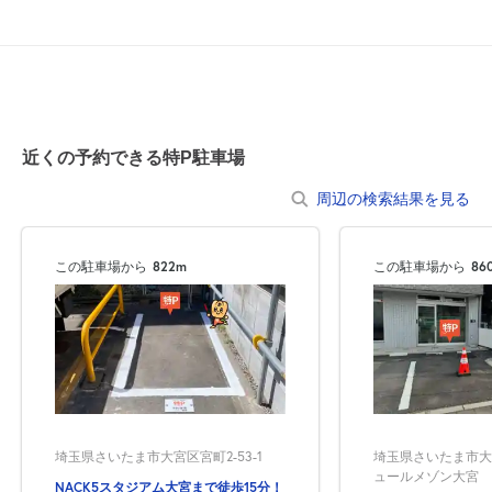
近くの予約できる特P駐車場
周辺の検索結果を見る
この駐車場から
822m
この駐車場から
86
埼玉県さいたま市大宮区宮町2-53-1
埼玉県さいたま市大
ュールメゾン大宮
NACK5スタジアム大宮まで徒歩15分！