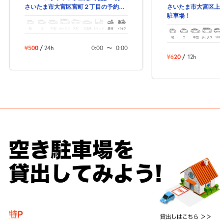
さいたま市大宮区宮町２丁目の予約駐
さいたま市大宮区上
車場！
駐車場！
軽
コ
中型
ボックス
SUV
大型車
トラック
原付
バイク
軽
コ
中型
ボックス
SU
¥500
/
24h
0:00
〜
0:00
¥620
/
12h