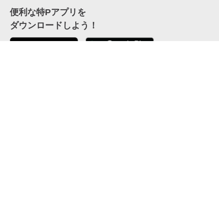
便利な特Pアプリを
ダウンロードしよう！
ここから「インストール」して、便利な特Pアプリを
公式 X
GETしよう
公式 Facebook
特P
会員・利用規約
特定商取引法について