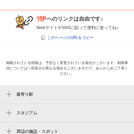
へのリンクは自由です♪
WebサイトやSNSに貼って便利に使ってね♪
このページのURLをコピー
掲載されている情報は、予告なく変更されている場合がございます。制限事
項については一部表示が異なる場合もございますので、あらかじめご了承く
ださい。
最寄り駅
大宮駅
さいたま新都心駅
スタジアム
nack5 stadium omiya
NACK5スタジアム大宮
周辺の施設・スポット