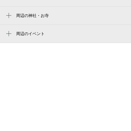
美味門 大宮駅前店
stade du parc omiya
大宮センタービル
周辺の神社・お寺
大宮公園野球場
伏見稲荷神社
tkp大宮駅西口カンファレンスセンター
安楽寺
周辺のイベント
ラ・カータ大宮駅前店
大宮第5回 心と体が喜ぶ癒しフェスティバ
ＴＯＭＩＸＷＯＲＬＤ
ル
農林漁業金融公庫関東支店
大宮夏まつり 第39回スパークカーニバ
ル
dl・beauty 大宮店（旧レシェル大宮店）
大宮夏まつり 西口夏まつり
スタジオアクア 大宮店
ルミネ大宮「ALOHA TABLE（アロハ テ
大宮医療秘書専門学校
ーブル） ハワイアンビアガーデ
ン 」
サッポロビール 関信越本部
大宮夏まつり 2026中山道まつり
埼玉県仲人協会
ビアガーデンマイアミ 高島屋大宮店
大宮そごう フォトスタジオラ・ヴュー