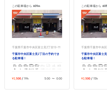
この駐車場から
601m
この駐車場から
60
千葉県千葉市中央区富士見2丁目13−11
千葉県千葉市中央区富
千葉市中央区富士見2丁目の予約でき
千葉市中央区富士見
る駐車場！
る駐車場！
軽
コ
中型
ボックス
SUV
大型車
トラック
原付
バイク
軽
コ
中型
ボックス
SU
¥2,500
/
19h
5:00
〜
0:00
¥2,500
/
15h