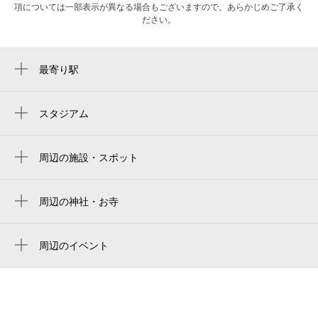
項については一部表示が異なる場合もございますので、あらかじめご了承く
ださい。
最寄り駅
京成千葉駅
千葉駅
スタジアム
周辺にスタジアムが見つかりませんでした。
新千葉駅
周辺の施設・スポット
市役所前駅
第一学院高等学校 千葉キャンパス
栄町駅
天ちら・蕎麦 あ・まると
周辺の神社・お寺
千葉中央駅
天神社
湘南美容クリニック千葉センシティ院
葭川公園駅
世界平和統一家庭連合 千葉家庭教会
周辺のイベント
通信制高校 翔洋学園高等学校 千葉キャンパ
ペリエ千葉「肉食べ放題」BBQ（バーベキ
千葉みなと駅
ス
ュー）ビアガーデン
千葉公園駅
sen city tower
上杉昇 スペシャルディナーショー
西登戸駅
センシティタワー