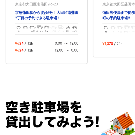
東京都大田区南蒲田2-6-20
東京都大田区蒲田本町1
京急蒲田駅から徒歩7分！大田区南蒲田
蒲田郵便局まで徒歩
2丁目の予約できる駐車場！
町の予約駐車場!!
軽
コ
中型
ボックス
SUV
大型車
トラック
原付
バイク
軽
コ
中型
ボックス
SU
¥624
/
12h
0:00
〜
12:00
¥1,370
/
24h
¥624
/
12h
12:00
〜
0:00