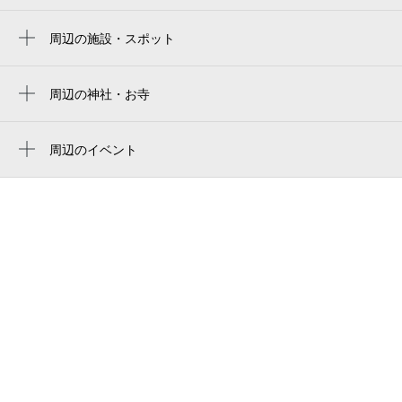
fujitsu stadium kawasaki
雑色駅
周辺の施設・スポット
蒲田駅
大田年金事務所
梅屋敷駅
南蒲田二丁目児童公園
周辺の神社・お寺
蓮沼駅
周辺に神社・お寺が見つかりませんでした。
南蒲田二丁目第2アパート
周辺のイベント
テクノポート大樹生命ビル
HEARTS EXPO 2026
プリマヴェーラ蒲田
ネコ市ネコ座with ピュリナ＠東京大田区産
ローソン・スリーエフ 蒲田消防署前店
業プラザPiO
南蒲田二丁目町内会館
NBAバレエ団が贈る「はじめてのバレエ」
チャイコフスキー 眠れる森の美女 ダイ
東京蒲田医療センター
ジェスト版
東京消防庁 蒲田消防署
cobaアコースティック・アンサンブル
Renaissance
南二児童公園
音楽座ミュージカル「カイブツはささや
蒲田消防署
く」