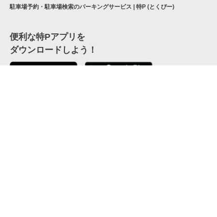
駐車場予約・駐車場検索のパーキングサービス | 特P (とくぴー)
便利な特Pアプリを
ダウンロードしよう！
ここから「インストール」して、便利な特Pアプリを
公式 X
GETしよう
公式 Facebook
特P