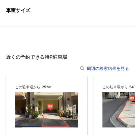
車室サイズ
近くの予約できる特P駐車場
周辺の検索結果を見る
この駐車場から
252m
この駐車場から
54