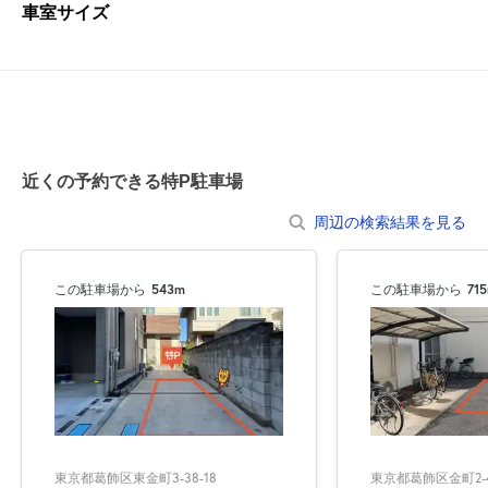
車室サイズ
近くの予約できる特P駐車場
周辺の検索結果を見る
この駐車場から
543m
この駐車場から
71
東京都葛飾区東金町3-38-18
東京都葛飾区金町2-4