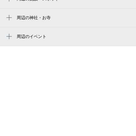
ramen club トトノエ
ramen club totonoe
周辺の神社・お寺
周辺に神社・お寺が見つかりませんでした。
葛飾区金町地区センター
周辺のイベント
葛飾区 金町区民事務所
周辺にイベントが見つかりませんでした。
亀有警察署金町駅北口交番
金町駅前団地1号棟
韓国料理 スジャ食堂 金町店
パーソナルジム drive fitness
金町自動車教習所
サンドラッグ金町東急店
東急ストア 金町店
mark is 葛飾かなまち