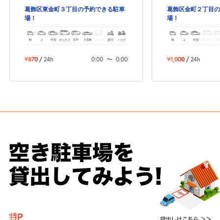
葛飾区東金町３丁目の予約できる駐車
葛飾区金町２丁目の
場！
場！
軽
コ
中型
ボックス
SUV
大型車
トラック
原付
バイク
軽
コ
中型
ボックス
SU
¥870
/
24h
0:00
〜
0:00
¥1,000
/
24h