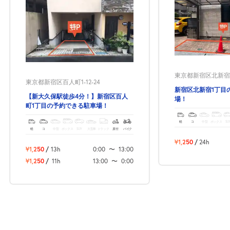
東京都新宿区北新宿1-
東京都新宿区百人町1-12-24
新宿区北新宿1丁目
【新大久保駅徒歩4分！】新宿区百人
場！
町1丁目の予約できる駐車場！
軽
コ
中型
ボックス
SU
軽
コ
中型
ボックス
SUV
大型車
トラック
原付
バイク
¥1,250
/
24h
¥1,250
/
13h
0:00
〜
13:00
¥1,250
/
11h
13:00
〜
0:00