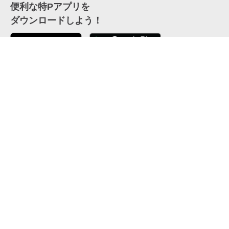
便利な特Pアプリを
ダウンロードしよう！
ここから「インストール」して、便利な特Pアプリを
公式 X
GETしよう
公式 Facebook
特P
会員・利用規約
特定商取引法について
プライバシーポリシー