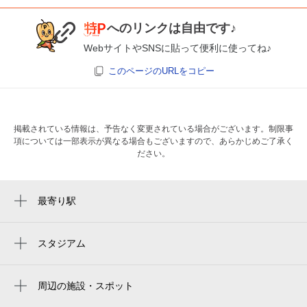
へのリンクは自由です♪
WebサイトやSNSに貼って便利に使ってね♪
このページのURLをコピー
掲載されている情報は、予告なく変更されている場合がございます。制限事
項については一部表示が異なる場合もございますので、あらかじめご了承く
ださい。
最寄り駅
本所吾妻橋駅
浅草駅
スタジアム
两国国技馆
とうきょうスカイツリー駅
ryogoku kokugikan national sumo stadium
周辺の施設・スポット
押上（スカイツリー前）駅
プレイシス イースト トーキョー （playsis
ryogoku kokugikan national sumo arena