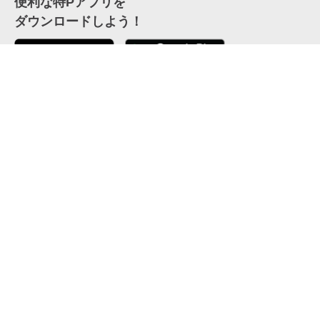
便利な特Pアプリを
ダウンロードしよう！
ここから「インストール」して、便利な特Pアプリを
公式 X
GETしよう
公式 Facebook
特P
会員・利用規約
特定商取引法について
プライバシーポリシー