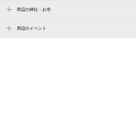
押上〈スカイツリー前〉駅
east tokyo）
周辺の神社・お寺
東京両国国技館
浅草駅
PLAYSIS EAST TOKYO
如意輪寺
ryogoku kokugikan sumo arena
田原町駅
吾妻橋会館
天祥寺
周辺のイベント
御殿下記念館
お祭りBBQ（バーベキュー） ビアガーデ
蔵前駅
トワイズコート吾妻橋
清雄寺
ン 浅草エキミセ屋台村
曳舟駅
民宿禅
弘法寺
すみだ・浅草連携 隅田川とうろう流
錦糸町駅
リバーピア吾妻橋ライフタワー
し
納骨堂 吾妻橋天空陵苑
モンティ13
第41回浅草サンバカーニバル
松嶺寺
noborock浅草店
浅草 花川戸公園 フリーマーケット（9
月）
本所吾妻橋商店街
東京スカイツリータウン 夏休みイベント
つるや旅館
2026
すみだリバーサイドホール
テラス席で楽しめるBBQガーデン
ギャラリーアビアント