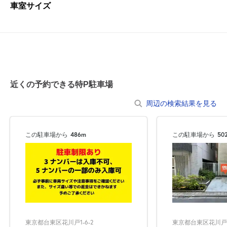
車室サイズ
近くの予約できる特P駐車場
周辺の検索結果を見る
この駐車場から
486m
この駐車場から
50
東京都台東区花川戸1-6-2
東京都台東区花川戸1-