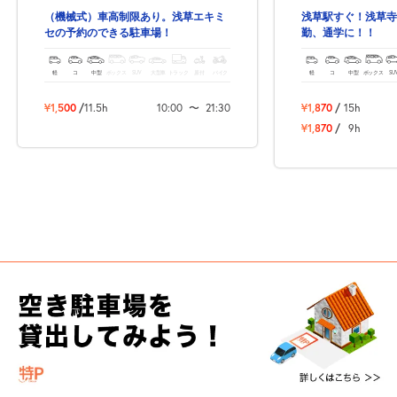
（機械式）車高制限あり。浅草エキミ
浅草駅すぐ！浅草寺
セの予約のできる駐車場！
勤、通学に！！
軽
コ
中型
ボックス
SUV
大型車
トラック
原付
バイク
軽
コ
中型
ボックス
SU
¥1,500
/
11.5h
10:00
〜
21:30
¥1,870
/
15h
¥1,870
/
9h