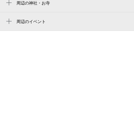
立正大学 品川キャンパス
周辺の神社・お寺
不動前駅
居木神社
大崎図書館分館
下神明駅
周辺のイベント
品川区立芳水小学校
立正大学図書館 ようこそオープンキャン
戸越公園駅
hosui elementary school
パスへ！第28回貴重書展
北品川駅
大崎鎮守 居木神社
第36回 大崎ニューシティ盆踊り大会
高輪台駅
（株）寺岡精工 東京支店
タレイア・クァルテット第3回定期演奏会
荏原中延駅
「終わりなき歌のゆくえ～夏の終わりに
メゾン・いるぎ
～」
品川駅
大崎四丁目町会会館
2026ジュニアオーケストラ体験講座
天台宗 金剛山 觀音寺（観音寺）
人事労務会館
岡部写真事務所