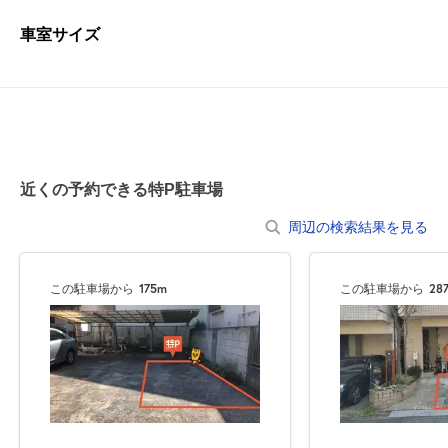
車室サイズ
近くの予約できる特P駐車場
周辺の検索結果を見る
この駐車場から
175m
この駐車場から
28
自宅
空
駐車場
で
の
き
を