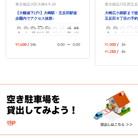
東京都品川区大崎4-9-24
東京都品川区西五反田8
貸出
？
しませんか
【大幅値下げ!!】大崎駅・五反田駅徒
大崎広小路駅まで徒
歩圏内でアクセス抜群♪
五反田８丁目の予約
売上GET！
費用ゼロ
カンタン
軽
コ
中型
ボックス
SUV
大型車
トラック
原付
バイク
軽
コ
中型
ボックス
SU
¥1,600
/
24h
0:00
〜
0:00
¥1,000
/
3h
¥1,250
/
4h