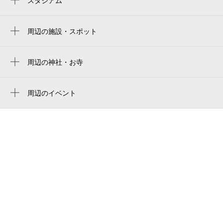
スタジアム
国立代々木競技場 第二体育館
東北沢駅
国立代々木競技場
周辺の施設・スポット
世田谷代田駅
下北酒場ヤングチャチャ
池ノ上駅
世田谷北沢郵便局
周辺の神社・お寺
東松原駅
ナザレン教団 下北沢キリスト教会
ナザレン教団 下北沢キリスト教会
代田橋駅
永正寺
周辺のイベント
世田谷区幼児教室EQWEL（イクウェル）チ
予告編ハウス Vol.02
笹塚駅
ャイルドアカデミー 下北沢教室
リアル謎解きゲーム「Unlock!」タンブルウ
梅ヶ丘駅
しもきたざわ こどもの発達クリニック
ィード
代々木上原駅
hapista 下北沢店（ハピスタ下北沢店）
リアル謎解きゲーム「IMMORTAL」タンブル
明大前駅
ギャラリースペーススプラウト
ウィード
abesho 2nd
体験型謎解きゲーム「残火」NANICA
ye@shimokita
弦巻楽団 舞台『死にたいヤツら』東京公
演
守山ハイツ