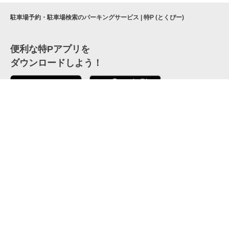
駐車場予約・駐車場検索のパーキングサービス | 特P (とくぴー)
便利な特Pアプリを
ダウンロードしよう！
ここから「インストール」して、便利な特Pアプリを
公式 X
GETしよう
公式 Facebook
特P