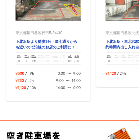
自宅
空
駐車場
で
の
き
を
貸出
？
しませんか
東京都世田谷区代田5-34-30
東京都世田谷区北沢4-
売上GET！
費用ゼロ
カンタン
下北沢駅より徒歩2分！環七通りから
下北沢駅・東北沢駅
も近いので沿線のお店のご利用に！
約時間内出し入れ自
軽
コ
中型
ボックス
SUV
大型車
トラック
原付
バイク
軽
コ
中型
ボックス
SU
¥500
/
9h
0:00
〜
9:00
¥1,120
/
24h
¥750
/
5h
9:00
〜
14:00
¥1,120
/
10h
14:00
〜
0:00