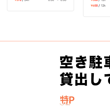
¥600
/
12h