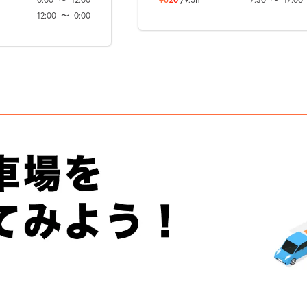
12:00
〜
0:00