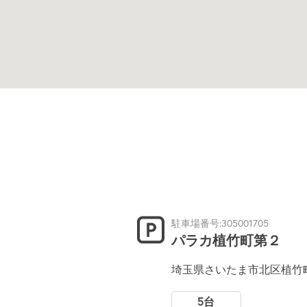
駐車場番号:305001705
パラカ植竹町第２
埼玉県さいたま市北区植竹町
5台