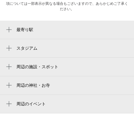
項については一部表示が異なる場合もございますので、あらかじめご了承く
ださい。
最寄り駅
高岳駅
新栄町駅
スタジアム
バンテリンドーム
車道駅
名古屋バンテリンドーム
周辺の施設・スポット
久屋大通駅
舎人公園
バンテリンドーム ナゴヤ（ナゴヤドーム）
栄町駅
永井抱陽写真館
周辺の神社・お寺
Vantelin Dome Nagoya
尼ヶ坂駅
一乗院
フィットネスボクシングクラブマルガリー
名古屋巨蛋
清水駅
タ
貞祖院
周辺のイベント
vantelin dome nagoya（バンテリンドームナ
企画展「続・ノーマン・ロックウェル
東大手駅
泉ビル
円明寺
ゴヤ）／ナドヤドーム
展」
千種駅
相撲案内所・寿
室寺
반테린 돔 나고야
シアターカフェ移転＆リニューアルオープ
栄駅
レンタルオフィス・バーチャルオフィス・
ン6周年記念開放祭