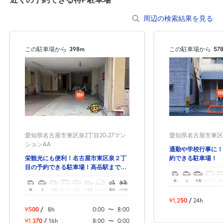
周辺の検索結果を見る
この駐車場から
398m
この駐車場から
57
愛知県名古屋市東区泉2丁目20-27マン
愛知県名古屋市東区筒井
ションAA
通勤や学校行事に！
栄観光にも便利！名古屋市東区泉２丁
約できる駐車場！
目の予約できる駐車場！高岳駅まで徒
歩3分！
軽
コ
中型
ボックス
SU
軽
コ
中型
ボックス
SUV
大型車
トラック
原付
バイク
¥1,250
/
24h
¥500
/
8h
0:00
〜
8:00
¥1,370
/
16h
8:00
〜
0:00