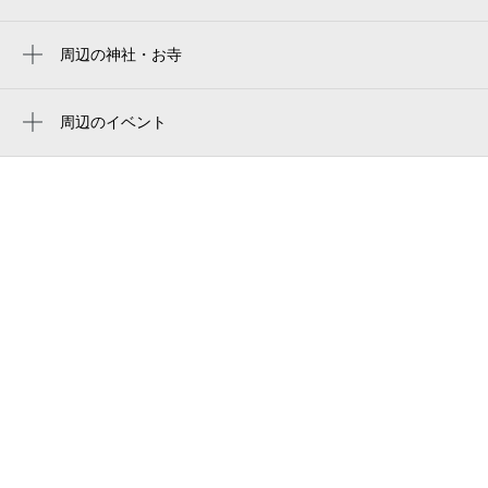
萬福寺
バンテリンドーム ナゴヤ（ナゴヤドーム）
今池駅
焼肉龍音
周辺の神社・お寺
Vantelin Dome Nagoya
森下駅
万福寺
国民年金名古屋北社会保険事務所
名古屋巨蛋
尼ヶ坂駅
無量寿院
周辺のイベント
炭火焼き鳥 鶏壽
vantelin dome nagoya（バンテリンドームナ
企画展「続・ノーマン・ロックウェル
清水駅
善光寺
ゴヤ）／ナドヤドーム
筒井公園
展」
반테린 돔 나고야
名古屋代官郵便局
バンテリンドーム名古屋
手打うどん 岩正
中日設計
愛知大学 車道キャンパス
aichi university kurumamichi campus
慈友学園
裏筒井公園