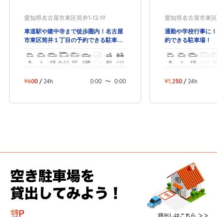
愛知県名古屋市東区筒井1-12-19
愛知県名古屋市東区筒井
車道駅や建中寺まで徒歩圏内！名古屋
通勤や学校行事に！
市東区筒井１丁目の予約できる駐車
約できる駐車場！
場！
軽
コ
中型
ボックス
SUV
大型車
トラック
原付
バイク
軽
コ
中型
ボックス
SU
¥600
/
24h
0:00
〜
0:00
¥1,250
/
24h