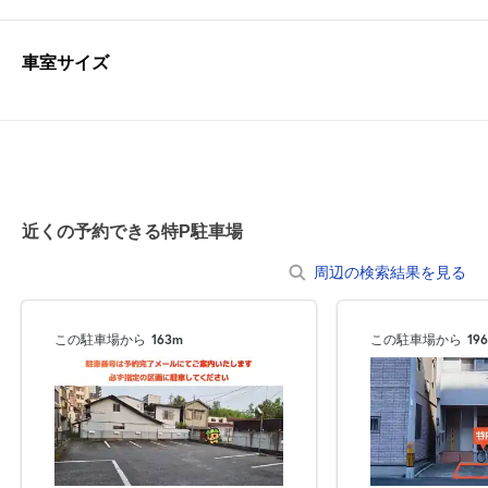
車室サイズ
近くの予約できる特P駐車場
周辺の検索結果を見る
この駐車場から
163m
この駐車場から
19