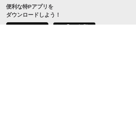
便利な特Pアプリを
ダウンロードしよう！
ここから「インストール」して、便利な特Pアプリを
公式 X
GETしよう
公式 Facebook
特P
会員・利用規約
特定商取引法について