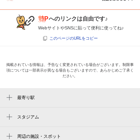
へのリンクは自由です♪
WebサイトやSNSに貼って便利に使ってね♪
このページのURLをコピー
掲載されている情報は、予告なく変更されている場合がございます。制限事
項については一部表示が異なる場合もございますので、あらかじめご了承く
ださい。
最寄り駅
車道駅
千種駅
スタジアム
バンテリンドーム
新栄町駅
名古屋バンテリンドーム
周辺の施設・スポット
高岳駅