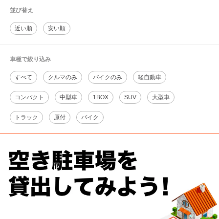
並び替え
近い順
安い順
車種で絞り込み
すべて
クルマのみ
バイクのみ
軽自動車
コンパクト
中型車
1BOX
SUV
大型車
トラック
原付
バイク