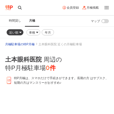
会員登録
月極掲載
時間貸し
月極
マップ
近い順
車種
年月
月極駐車場の特P月極
土本眼科医院 近くの月極駐車場
土本眼科医院
周辺の
0
件
特P月極駐車場
特P月極は、スマホだけで手続きができます。長期の方 はサブスク、
短期の方はマンスリーがおすすめ♪