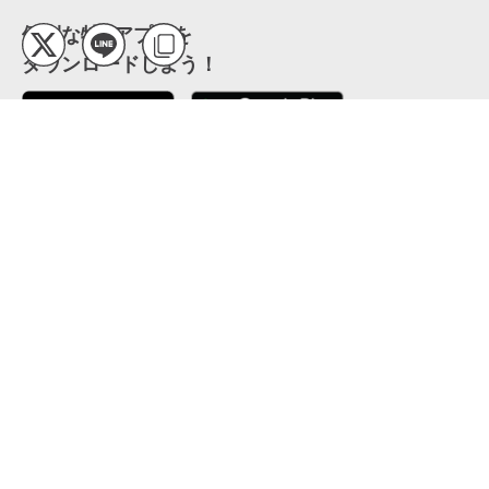
便利な特Pアプリを
ダウンロードしよう！
ここから「インストール」して、便利な特Pアプリを
公式 X
GETしよう
公式 Facebook
特P
会員・利用規約
特定商取引法について