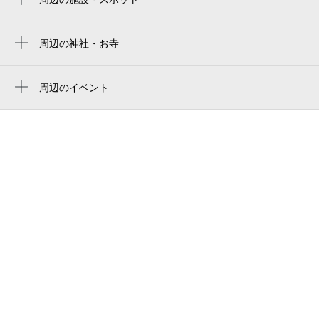
光塩学園女子短期大学 附属認定こども園
ジェイビーヘアー
周辺の神社・お寺
周辺に神社・お寺が見つかりませんでした。
ラルズマート 真駒内上町店
周辺のイベント
六花亭 真駒内ホール店
周辺にイベントが見つかりませんでした。
市立札幌みなみの杜高等支援学校
札幌市立真駒内曙中学校
札幌市立真駒内公園小学校
緑町公園
フェリオ真駒内
医療法人徳洲会 札幌真駒内病院
医療法人大地 札幌真駒内病院
makomanai sekisui heim ice arena