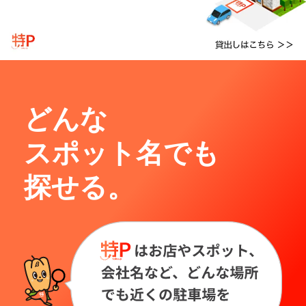
どんな
スポット名でも
探せる。