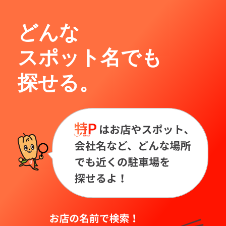
どんな
スポット名でも
探せる。