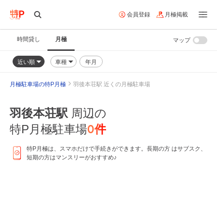
会員登録
月極掲載
時間貸し
月極
マップ
近い順
車種
年月
月極駐車場の特P月極
羽後本荘駅 近くの月極駐車場
羽後本荘駅
周辺の
0
件
特P月極駐車場
特P月極は、スマホだけで手続きができます。長期の方 はサブスク、
短期の方はマンスリーがおすすめ♪