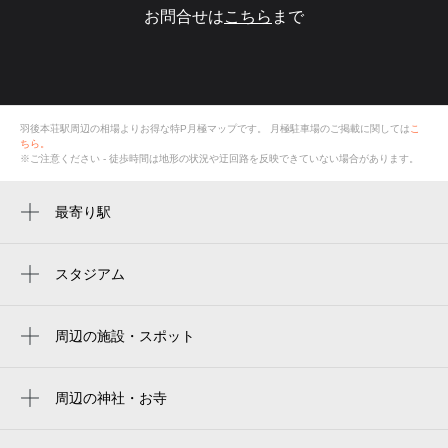
お問合せは
こちら
まで
羽後本荘駅周辺の相場よりお得な特P月極マップです。
月極駐車場のご掲載に関しては
こ
ちら。
※ご注意ください - 徒歩時間は地形の状況や迂回路を反映できていない場合があります。
最寄り駅
羽後本荘駅
スタジアム
周辺にスタジアムが見つかりませんでした。
周辺の施設・スポット
羽後本荘駅東口広場
堀写真館（由利本荘市）
周辺の神社・お寺
周辺に神社・お寺が見つかりませんでした。
由利本荘市文化交流館（カダーレ）