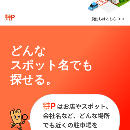
どんな
スポット名でも
探せる。