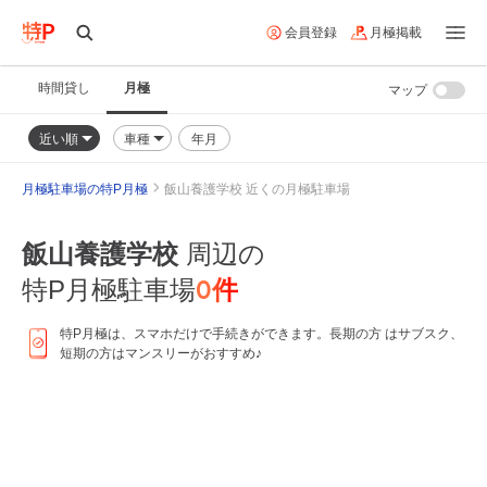
会員登録
月極掲載
時間貸し
月極
マップ
近い順
車種
年月
月極駐車場の特P月極
飯山養護学校 近くの月極駐車場
飯山養護学校
周辺の
0
件
特P月極駐車場
特P月極は、スマホだけで手続きができます。長期の方 はサブスク、
短期の方はマンスリーがおすすめ♪