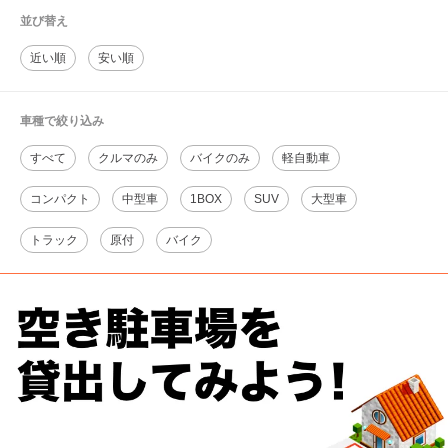
並び替え
近い順
安い順
車種で絞り込み
すべて
クルマのみ
バイクのみ
軽自動車
コンパクト
中型車
1BOX
SUV
大型車
トラック
原付
バイク