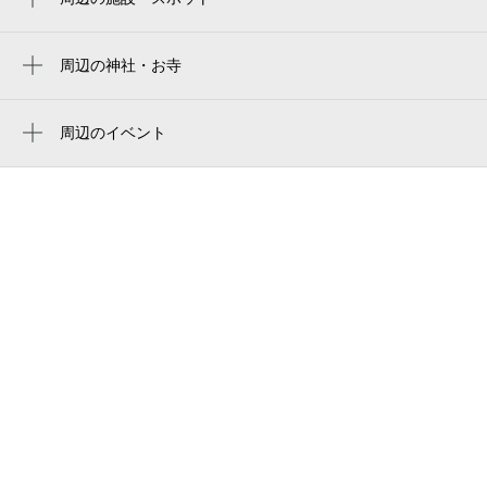
木島公民館
道の駅 FARMUS木島平（ファームス木島
周辺の神社・お寺
平）
周辺に神社・お寺が見つかりませんでした。
飯山市勤労者体育館
周辺のイベント
周辺にイベントが見つかりませんでした。