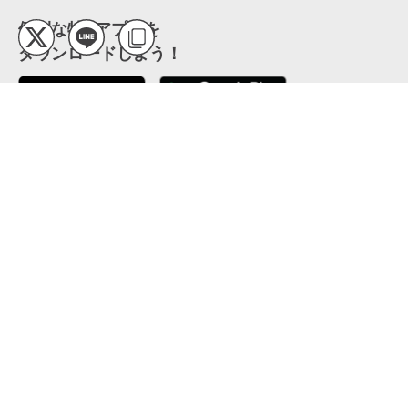
便利な特Pアプリを
ダウンロードしよう！
ここから「インストール」して、便利な特Pアプリを
公式 X
GETしよう
公式 Facebook
特P
会員・利用規約
特定商取引法について