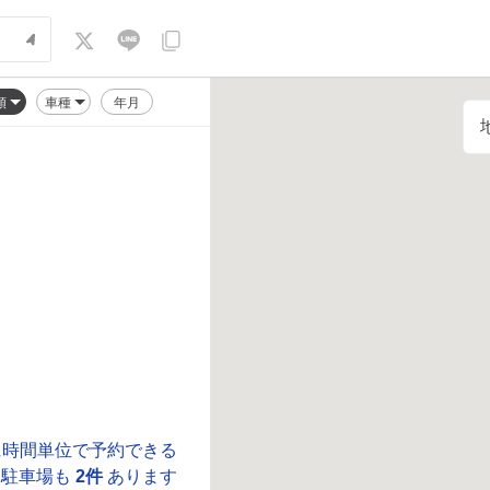
順
車種
年月
に時間単位で予約できる
駐車場も
2件
あります