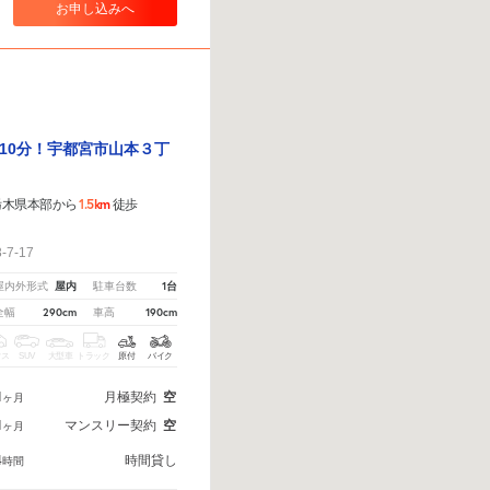
お申し込みへ
10分！宇都宮市山本３丁
1.5km
栃木県本部から
徒歩
7-17
屋内
1台
屋内外形式
駐車台数
290cm
190cm
全幅
車高
クス
SUV
大型車
トラック
原付
バイク
1
月極契約
空
ヶ月
1
マンスリー契約
空
ヶ月
4
時間貸し
時間