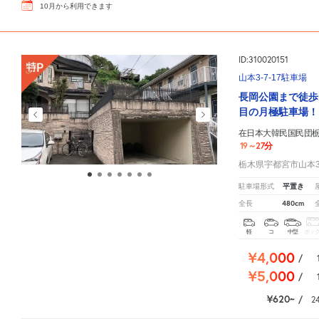
10
月
から利用できます
ID:310020151
山本3-7-17駐車場
長岡公園まで徒歩
目の月極駐車場！
在日本大韓民国民団
19～27分
栃木県宇都宮市山本3-
平置き
駐車場形式
480cm
全長
軽
コ
中型
ボッ
¥4,000
/
¥5,000
/
¥620
/
2