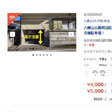
ID:310039947
八幡台16-25駐車場
八幡山公園周辺駐
月極駐車場！
在日本大韓民国民団
8～12分
栃木県宇都宮市八幡台1
平置き
駐車場形式
550cm
全長
軽
コ
中型
ボッ
¥4,000
/
¥5,000
/
¥620
/
2