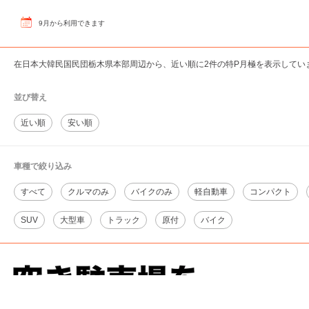
9
月
から利用できます
在日本大韓民国民団栃木県本部周辺から、近い順に2件の特P月極を表示してい
並び替え
近い順
安い順
車種で絞り込み
すべて
クルマのみ
バイクのみ
軽自動車
コンパクト
SUV
大型車
トラック
原付
バイク
在日本大韓民国民団栃木県本部周辺の相場よりお得な特P月極マップです。
月極駐車場のご掲