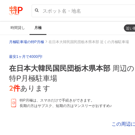
スポット名・地名
時間貸し
月極
近い
月極駐車場の特P月極
在日本大韓民国民団栃木県本部 近くの月極駐車場
最安1ヶ月で4000円!
在日本大韓民国民団栃木県本部
周辺の
特P月極駐車場
2
件
あります
特P月極は、スマホだけで手続きができます。
長期の方はサブスク、短期の方はマンスリーがおすすめ♪
この周辺