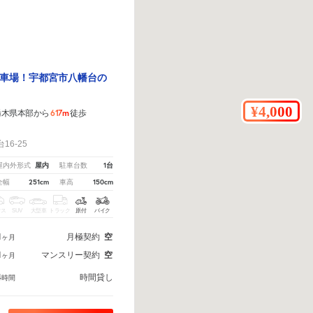
車場！宇都宮市八幡台の
617m
栃木県本部から
徒歩
6-25
屋内
1台
屋内外形式
駐車台数
251cm
150cm
全幅
車高
クス
SUV
大型車
トラック
原付
バイク
1
月極契約
空
ヶ月
1
マンスリー契約
空
ヶ月
4
時間貸し
時間