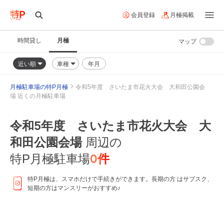
会員登録
月極掲載
時間貸し
月極
マップ
近い順
車種
年月
月極駐車場の特P月極
令和5年度 さいたま市花火大会 大和田公園会
場 近くの月極駐車場
令和5年度 さいたま市花火大会 大
和田公園会場
周辺の
0
件
特P月極駐車場
特P月極は、スマホだけで手続きができます。長期の方 はサブスク、
短期の方はマンスリーがおすすめ♪