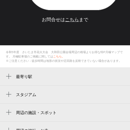
お問合せは
こちら
まで
令和5年度 さいたま市花火大会 大和田公園会場周辺の相場よりお得な特P月極マップで
す。
月極駐車場のご掲載に関しては
こちら。
※ご注意ください - 徒歩時間は地形の状況や迂回路を反映できていない場合があります。
最寄り駅
大宮公園駅
土呂駅
スタジアム
大宮公園野球場
大和田駅
nack5 stadium omiya
周辺の施設・スポット
北大宮駅
レジデンシャルスタジアム大宮
NACK5スタジアム大宮
大和田公園プール