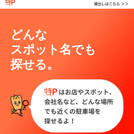
どんな
スポット名でも
探せる。