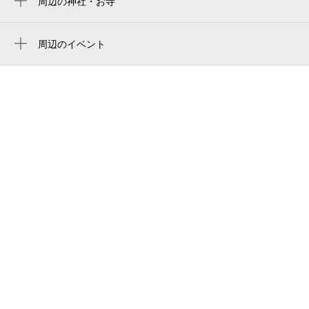
周辺の神社・お寺
stade du parc omiya
周辺に神社・お寺が見つかりませんでした。
見沼緑道
周辺のイベント
さいたま市営大宮球場
令和8年度 さいたま市花火大会 大和田公
大宮球場外 公衆トイレ
園会場
寿能公園
田んぼのいきもの観察会
バッハアカデミー
大宮第二公園 アジサイの花がら摘み
大和田公園
大宮けいりん 水かけまつり！『サマフェ
ス 2nd スプラッシュ！』
owada park swimming pool
大宮けいりん 水かけまつり！『サマフェ
寿能町ニ丁目会館
ス』
大和田公園テニスコート
大宮体育館 シビック広場