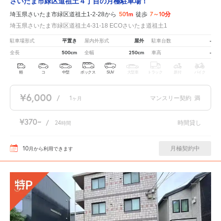
さいたま市緑区道祖土４丁目の月極駐車場！
501m
7～10分
埼玉県さいたま市緑区道祖土1-2-28から
徒歩
埼玉県さいたま市緑区道祖土4-31-18 ECOさいたま道祖土1
平置き
屋外
-
駐車場形式
屋内外形式
駐車台数
500cm
250cm
-
全長
全幅
車高
軽
コ
中型
ボックス
SUV
大型車
トラック
原付
バイク
¥6,000
/
1
マンスリー契約
満
ヶ月
¥370
/
24
時間貸し
時間
10
月極契約中
月
から利用できます