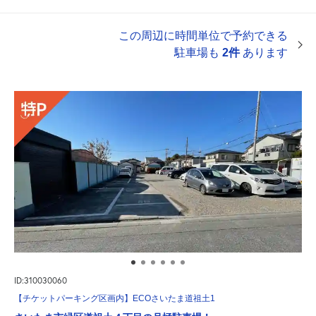
この周辺に時間単位で予約できる
駐車場も
2件
あります
ID:310030060
【チケットパーキング区画内】ECOさいたま道祖土1