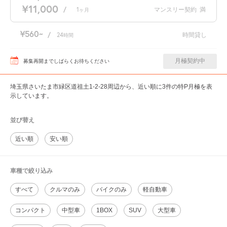
¥11,000
/
1
マンスリー契約
満
ヶ月
¥560
/
24
時間貸し
時間
月極契約中
募集再開までしばらくお待ちください
埼玉県さいたま市緑区道祖土1-2-28周辺から、近い順に3件の特P月極を表
示しています。
並び替え
近い順
安い順
車種で絞り込み
すべて
クルマのみ
バイクのみ
軽自動車
コンパクト
中型車
1BOX
SUV
大型車