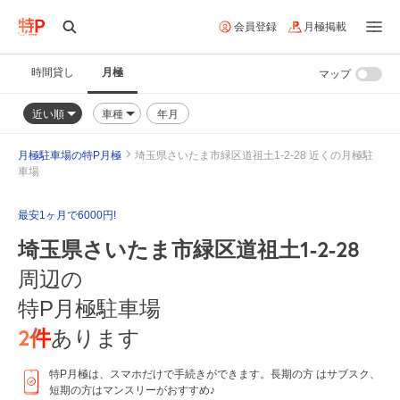
会員登録
月極掲載
時間貸し
月極
マップ
近い順
車種
年月
月極駐車場の特P月極
埼玉県さいたま市緑区道祖土1-2-28 近くの月極駐
車場
最安1ヶ月で6000円!
埼玉県さいたま市緑区道祖土1-2-28
周辺の
特P月極駐車場
2
件
あります
特P月極は、スマホだけで手続きができます。長期の方 はサブスク、
短期の方はマンスリーがおすすめ♪