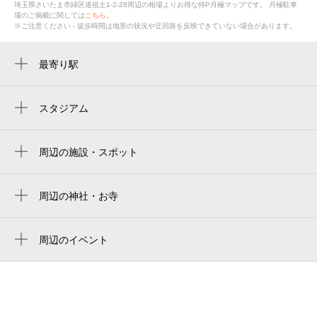
埼玉県さいたま市緑区道祖土1-2-28周辺の相場よりお得な特P月極マップです。
月極駐車
場のご掲載に関しては
こちら。
※ご注意ください - 徒歩時間は地形の状況や迂回路を反映できていない場合があります。
最寄り駅
周辺に最寄り駅が見つかりませんでした。
スタジアム
urawa komaba stadium
浦和駒場スタジアム
周辺の施設・スポット
さいたま市立道祖土小学校
中耕地公園
周辺の神社・お寺
周辺に神社・お寺が見つかりませんでした。
フットパル浦和道祖土
周辺のイベント
FOOT-pal浦和道祖土
周辺にイベントが見つかりませんでした。
ジュネス・アルプ
nippon express浦和ボールパーク