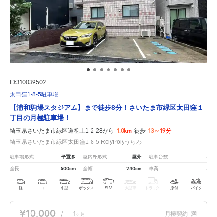
ID:310039502
太田窪1-8-5駐車場
【浦和駒場スタジアム】まで徒歩8分！さいたま市緑区太田窪１
丁目の月極駐車場！
1.0km
13～19分
埼玉県さいたま市緑区道祖土1-2-28から
徒歩
埼玉県さいたま市緑区太田窪1-8-5 RolyPolyうらわ
平置き
屋外
-
駐車場形式
屋内外形式
駐車台数
500cm
240cm
-
全長
全幅
車高
軽
コ
中型
ボックス
SUV
大型車
トラック
原付
バイク
¥10,000
/
1
月極契約
満
ヶ月