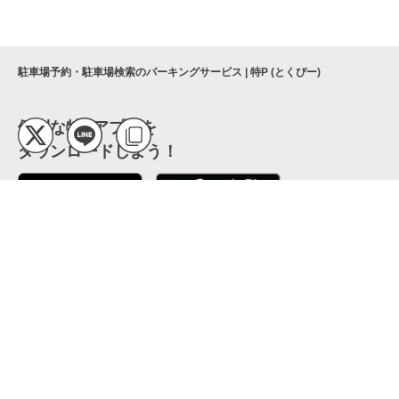
駐車場予約・駐車場検索のパーキングサービス | 特P (とくぴー)
便利な特Pアプリを
ダウンロードしよう！
ここから「インストール」して、便利な特Pアプリを
公式 X
GETしよう
公式 Facebook