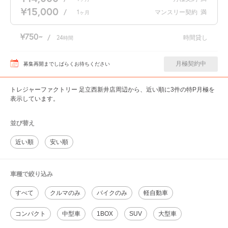
¥15,000
/
1
マンスリー契約
満
ヶ月
¥750
/
24
時間貸し
時間
月極契約中
募集再開までしばらくお待ちください
トレジャーファクトリー 足立西新井店周辺から、近い順に3件の特P月極を
表示しています。
並び替え
近い順
安い順
車種で絞り込み
すべて
クルマのみ
バイクのみ
軽自動車
コンパクト
中型車
1BOX
SUV
大型車