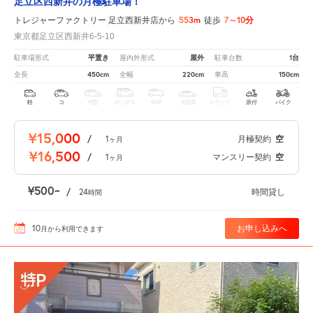
足立区西新井の月極駐車場！
553m
7～10分
トレジャーファクトリー 足立西新井店から
徒歩
東京都足立区西新井6-5-10
平置き
屋外
1台
駐車場形式
屋内外形式
駐車台数
450cm
220cm
150cm
全長
全幅
車高
軽
コ
中型
ボックス
SUV
大型車
トラック
原付
バイク
¥15,000
/
1
月極契約
空
ヶ月
¥16,500
/
1
マンスリー契約
空
ヶ月
¥500
/
24
時間貸し
時間
10
お申し込みへ
月
から利用できます