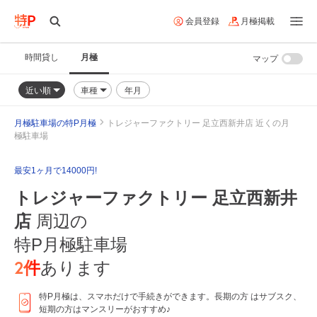
会員登録
月極掲載
時間貸し
月極
マップ
近い順
車種
年月
月極駐車場の特P月極
トレジャーファクトリー 足立西新井店 近くの月
極駐車場
最安1ヶ月で14000円!
トレジャーファクトリー 足立西新井
店
周辺の
特P月極駐車場
2
件
あります
特P月極は、スマホだけで手続きができます。長期の方 はサブスク、
短期の方はマンスリーがおすすめ♪