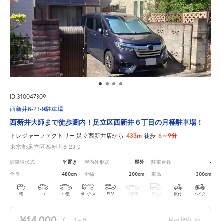
ID:310047309
西新井6-23-9駐車場
西新井大師まで徒歩圏内！足立区西新井６丁目の月極駐車場！
433m
6～9分
トレジャーファクトリー 足立西新井店から
徒歩
東京都足立区西新井6-23-9
平置き
屋外
-
駐車場形式
屋内外形式
駐車台数
480cm
200cm
300cm
全長
全幅
車高
軽
コ
中型
ボックス
SUV
大型車
トラック
原付
バイク
¥14,000
/
1
月極契約
満
ヶ月