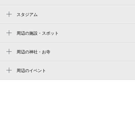
西新井大師西駅
江北駅
スタジアム
周辺にスタジアムが見つかりませんでした。
谷在家駅
周辺の施設・スポット
大師前駅
トレジャーファクトリー 足立西新井店
土屋鞄製造所 西新井本店 （工房併設）
周辺の神社・お寺
周辺に神社・お寺が見つかりませんでした。
土屋鞄製造所 本店
周辺のイベント
足立富士見公園
周辺にイベントが見つかりませんでした。
足立区立上沼田東公園
江北6丁目団地30-18号棟
（株）山光企画
株式会社プラサショップ
西新井住区センター