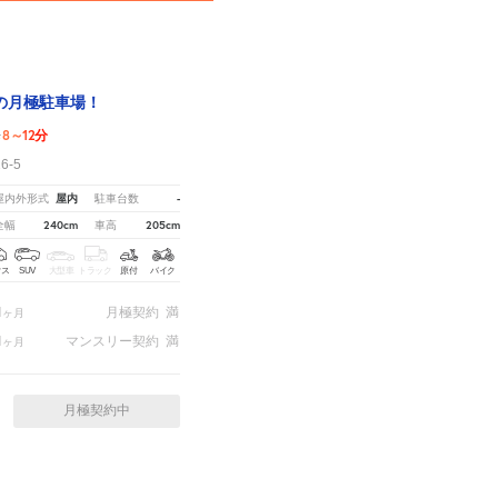
の月極駐車場！
8～12分
歩
6-5
屋内
-
屋内外形式
駐車台数
240cm
205cm
全幅
車高
クス
SUV
大型車
トラック
原付
バイク
1
月極契約
満
ヶ月
1
マンスリー契約
満
ヶ月
月極契約中
ご注意ください - 徒歩時間は地形の状況や迂回路を反映できていない場合があります。