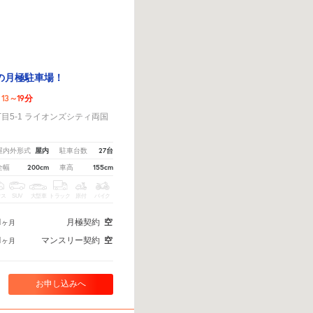
の月極駐車場！
13～19分
目5-1 ライオンズシティ両国
国
屋内
27台
屋内外形式
駐車台数
200cm
155cm
全幅
車高
クス
SUV
大型車
トラック
原付
バイク
1
月極契約
空
ヶ月
1
マンスリー契約
空
ヶ月
お申し込みへ