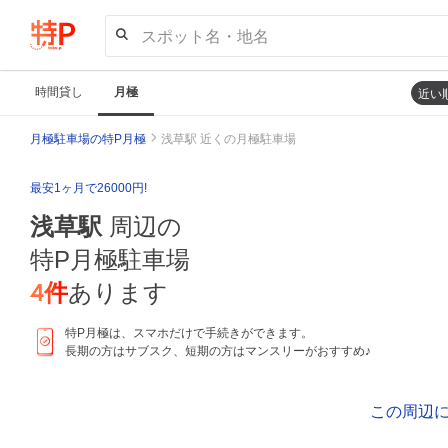
スポット名・地名
時間貸し
月極
近い
月極駐車場の特P月極
浅草駅 近くの月極駐車場
最安1ヶ月で26000円!
浅草駅
周辺の
特P月極駐車場
4
件
あります
特P月極は、スマホだけで手続きができます。
長期の方はサブスク、短期の方はマンスリーがおすすめ♪
この周辺