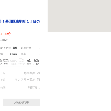
分！墨田区東駒形１丁目の
8～12分
歩
18-2
屋外
-
屋内外形式
駐車台数
210cm
-
全幅
車高
クス
SUV
大型車
トラック
原付
バイク
1
月極契約
満
ヶ月
1
マンスリー契約
満
ヶ月
3
時間貸し
時間
月極契約中