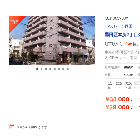
ID:310059009
GPガレージ両国
墨田区本所2丁目
1.0km
浅草駅から
徒歩
東京都墨田区本所2丁
内 GPガレージ両
機械式
駐車場形式
530cm
全長
軽
コ
中型
ボッ
¥33,000
/
¥38,000
/
9
月
から利用できます