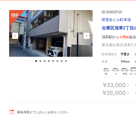
ID:310021131
昭電舎ビル駐車場
台東区浅草2丁目
635m
浅草駅から
徒
東京都台東区浅草2-2
平置き
駐車場形式
510cm
全長
軽
コ
中型
ボッ
¥33,000
/
¥35,000
/
募集再開までしばらくお待ちください
浅草駅周辺の相場よりお得な特P月極マップです。
月極駐車場のご掲載に関しては
こちら。
※
ID:310012166