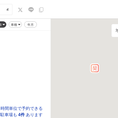
順
車種
年月
に時間単位で予約できる
駐車場も
4件
あります