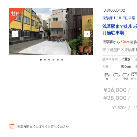
ID:310020432
東駒形1-18-2駐車場
浅草駅まで徒歩5
月極駐車場！
604m
浅草駅から
徒
東京都墨田区東駒形1-
平置き
駐車場形式
530cm
全長
軽
コ
中型
ボッ
¥26,000
/
¥28,000
/
¥1,870
/
1
募集再開までしばらくお待ちください