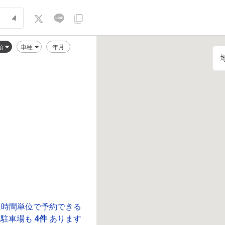
順
車種
年月
に時間単位で予約できる
駐車場も
4件
あります