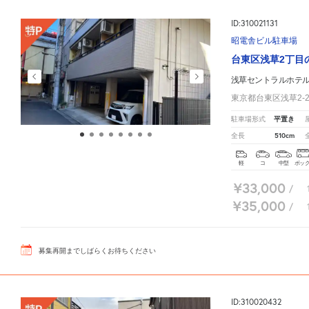
ID:310021131
昭電舎ビル駐車場
台東区浅草2丁目
浅草セントラルホテ
東京都台東区浅草2-2
平置き
駐車場形式
510cm
全長
軽
コ
中型
ボッ
¥33,000
/
¥35,000
/
募集再開までしばらくお待ちください
ID:310020432