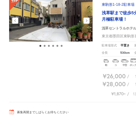
東駒形1-18-2駐車場
浅草駅まで徒歩5
月極駐車場！
浅草セントラルホテ
東京都墨田区東駒形1-
平置き
駐車場形式
530cm
全長
軽
コ
中型
ボッ
¥26,000
/
¥28,000
/
¥1,870
/
1
募集再開までしばらくお待ちください
浅草セントラルホテル周辺の相場よりお得な特P月極マップです。
月極駐車場のご掲載に関し
ID:310012166