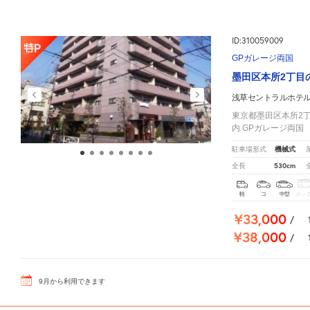
ID:310059009
GPガレージ両国
墨田区本所2丁目
浅草セントラルホテ
東京都墨田区本所2丁
内 GPガレージ両
機械式
駐車場形式
530cm
全長
軽
コ
中型
ボッ
¥33,000
/
¥38,000
/
9
月
から利用できます