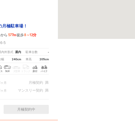
の月極駐車場！
577m
8～12分
ルから
徒歩
6-5
屋内
-
屋内外形式
駐車台数
240cm
205cm
全幅
車高
クス
SUV
大型車
トラック
原付
バイク
1
月極契約
満
ヶ月
1
マンスリー契約
満
ヶ月
月極契約中