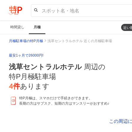
スポット名・地名
時間貸し
月極
近い
月極駐車場の特P月極
浅草セントラルホテル 近くの月極駐車場
最安1ヶ月で26000円!
浅草セントラルホテル
周辺の
特P月極駐車場
4
件
あります
特P月極は、スマホだけで手続きができます。
長期の方はサブスク、短期の方はマンスリーがおすすめ♪
この周辺