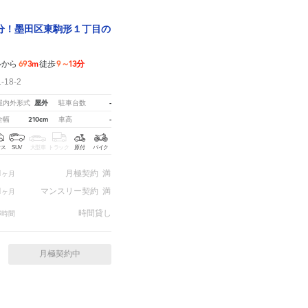
分！墨田区東駒形１丁目の
693m
9～13分
ルから
徒歩
18-2
屋外
-
屋内外形式
駐車台数
210cm
-
全幅
車高
クス
SUV
大型車
トラック
原付
バイク
1
月極契約
満
ヶ月
1
マンスリー契約
満
ヶ月
3
時間貸し
時間
月極契約中
ては
こちら。
※ご注意ください - 徒歩時間は地形の状況や迂回路を反映できていない場合があります