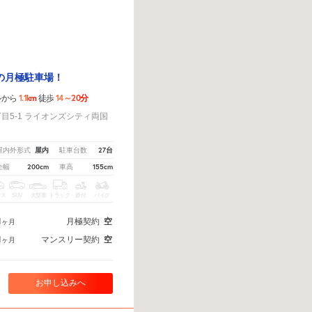
の月極駐車場！
1.1km
14～20分
ルから
徒歩
目5-1 ライオンズシティ両国
国
屋内
27台
屋内外形式
駐車台数
200cm
155cm
全幅
車高
クス
SUV
大型車
トラック
原付
バイク
1
月極契約
空
ヶ月
1
マンスリー契約
空
ヶ月
お申し込みへ