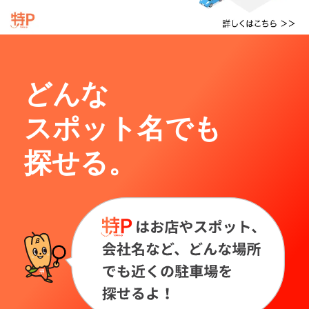
どんな
スポット名でも
探せる。