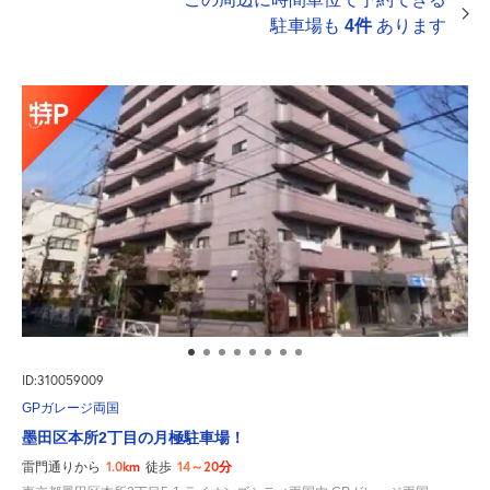
駐車場も
4件
あります
ID:310059009
GPガレージ両国
墨田区本所2丁目の月極駐車場！
1.0km
14～20分
雷門通りから
徒歩