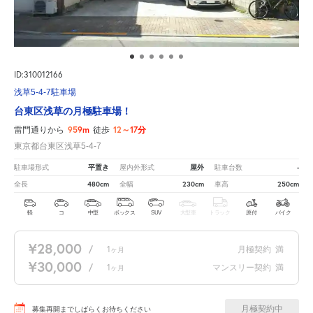
ID:310012166
浅草5-4-7駐車場
台東区浅草の月極駐車場！
959m
12～17分
雷門通りから
徒歩
東京都台東区浅草5-4-7
平置き
屋外
-
駐車場形式
屋内外形式
駐車台数
480cm
230cm
250cm
全長
全幅
車高
軽
コ
中型
ボックス
SUV
大型車
トラック
原付
バイク
¥28,000
/
1
月極契約
満
ヶ月
¥30,000
/
1
マンスリー契約
満
ヶ月
月極契約中
募集再開までしばらくお待ちください