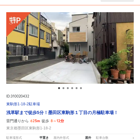
ID:310020432
東駒形1-18-2駐車場
浅草駅まで徒歩5分！墨田区東駒形１丁目の月極駐車場！
625m
8～12分
雷門通りから
徒歩
東京都墨田区東駒形1-18-2
平置き
屋外
-
駐車場形式
屋内外形式
駐車台数