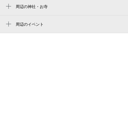
蔵前駅
葵丸進
周辺の神社・お寺
東京両国国技館
稲荷町駅
無事富稲荷神社
梨花和服 浅草店
ryogoku kokugikan sumo arena
新御徒町駅
泉蔵院
周辺のイベント
梨花和服 浅草店
御殿下記念館
第41回浅草サンバカーニバル
とうきょうスカイツリー駅
浅草着物レンタル 梨花和服
第31回だだっこ寄席
入谷駅
うなぎ 川松（かわまつ）浅草本店 鰻
第9回 江戸まちたいとう芸楽祭
三菱ufj銀行 雷門支店
西本聖 メモリアルイベント
吾妻屋
お祭りBBQ（バーベキュー） ビアガーデ
vort浅草雷門
ン 浅草エキミセ屋台村
the gate hotel kaminarimon by hulic
浅草夏宵〜極上の歌で過ごす、歌謡サマー
ナイト〜
jtb 浅草店
ザ・ゲートホテル雷門 by HULIC