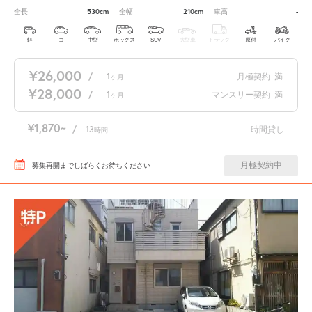
530cm
210cm
-
全長
全幅
車高
軽
コ
中型
ボックス
SUV
大型車
トラック
原付
バイク
¥26,000
/
1
月極契約
満
ヶ月
¥28,000
/
1
マンスリー契約
満
ヶ月
¥1,870
/
13
時間貸し
時間
月極契約中
募集再開までしばらくお待ちください