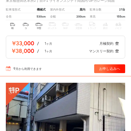
東京都墨田区本所2丁目5-1 ライオンズシティ両国内 GPガレージ両国
機械式
屋内
27台
駐車場形式
屋内外形式
駐車台数
530cm
200cm
155cm
全長
全幅
車高
軽
コ
中型
ボックス
SUV
大型車
トラック
原付
バイク
¥33,000
/
1
月極契約
空
ヶ月
¥38,000
/
1
マンスリー契約
空
ヶ月
9
お申し込みへ
月
から利用できます