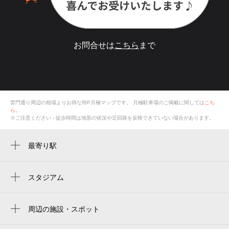
お問合せは
こちら
まで
雷門通り周辺の相場よりお得な特P月極マップです。
月極駐車場のご掲載に関しては
こち
ら。
※ご注意ください - 徒歩時間は地形の状況や迂回路を反映できていない場合があります。
最寄り駅
浅草駅
浅草駅
スタジアム
两国国技馆
田原町駅
ryogoku kokugikan national sumo stadium
周辺の施設・スポット
本所吾妻橋駅
雷門通り
ryogoku kokugikan national sumo arena