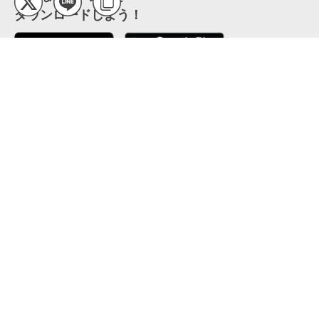
ダウンロードしよう！
ここから「インストール」して、便利な特Pアプリを
公式 X
GETしよう
公式 Facebook
特P
会員・利用規約
特定商取引法について
プライバシーポリシー