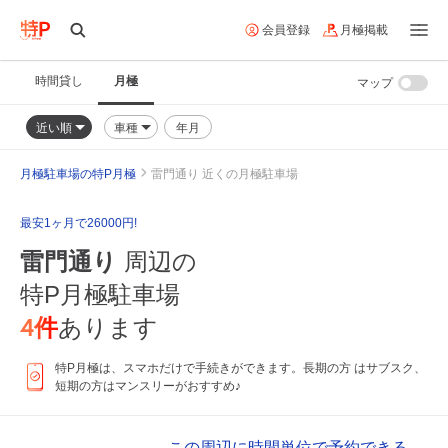
会員登録
月極掲載
時間貸し
月極
マップ
近い順
車種
年月
月極駐車場の特P月極
雷門通り 近くの月極駐車場
最安1ヶ月で26000円!
雷門通り
周辺の
特P月極駐車場
4
件
あります
特P月極は、スマホだけで手続きができます。長期の方 はサブスク、
短期の方はマンスリーがおすすめ♪
この周辺に時間単位で予約できる