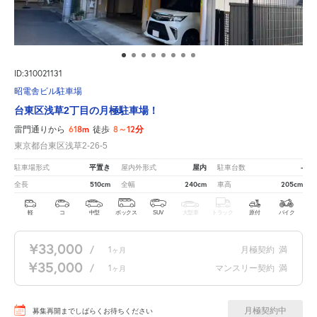
ID:310021131
昭電舎ビル駐車場
台東区浅草2丁目の月極駐車場！
618m
8～12分
雷門通りから
徒歩
東京都台東区浅草2-26-5
平置き
屋内
-
駐車場形式
屋内外形式
駐車台数
510cm
240cm
205cm
全長
全幅
車高
軽
コ
中型
ボックス
SUV
大型車
トラック
原付
バイク
¥33,000
/
1
月極契約
満
ヶ月
¥35,000
/
1
マンスリー契約
満
ヶ月
月極契約中
募集再開までしばらくお待ちください