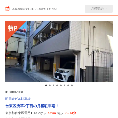
月極契約中
募集再開までしばらくお待ちください
ID:310021131
昭電舎ビル駐車場
台東区浅草2丁目の月極駐車場！
659m
9～13分
東京都台東区雷門1-13-2から
徒歩