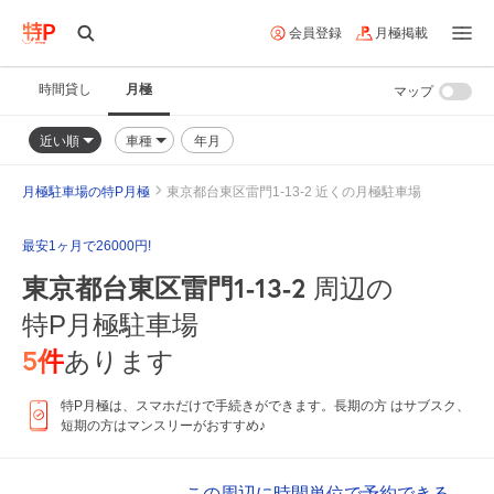
会員登録
月極掲載
時間貸し
月極
マップ
近い順
車種
年月
月極駐車場の特P月極
東京都台東区雷門1-13-2 近くの月極駐車場
最安1ヶ月で26000円!
東京都台東区雷門1-13-2
周辺の
特P月極駐車場
5
件
あります
特P月極は、スマホだけで手続きができます。長期の方 はサブスク、
短期の方はマンスリーがおすすめ♪
この周辺に時間単位で予約できる