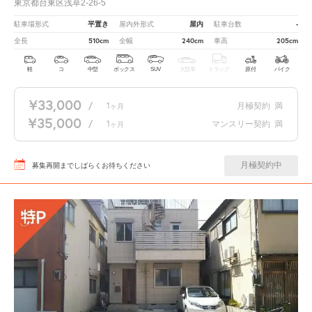
東京都台東区浅草2-26-5
平置き
屋内
-
駐車場形式
屋内外形式
駐車台数
510cm
240cm
205cm
全長
全幅
車高
軽
コ
中型
ボックス
SUV
大型車
トラック
原付
バイク
¥33,000
/
1
月極契約
満
ヶ月
¥35,000
/
1
マンスリー契約
満
ヶ月
月極契約中
募集再開までしばらくお待ちください