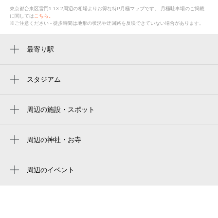
東京都台東区雷門1-13-2周辺の相場よりお得な特P月極マップです。
月極駐車場のご掲載
に関しては
こちら。
※ご注意ください - 徒歩時間は地形の状況や迂回路を反映できていない場合があります。
最寄り駅
田原町駅
浅草駅
スタジアム
两国国技馆
浅草駅
ryogoku kokugikan national sumo stadium
周辺の施設・スポット
蔵前駅
吾妻屋
ryogoku kokugikan national sumo arena
本所吾妻橋駅
浅草雷門 竹乃宿
周辺の神社・お寺
東京両国国技館
稲荷町駅
無事富稲荷神社
ortiga オルティガ
ryogoku kokugikan sumo arena
新御徒町駅
本社三島神社
周辺のイベント
浅草着物レンタルnanako
御殿下記念館
第41回浅草サンバカーニバル
入谷駅
江戸料理 櫻田
お座敷おどり 2026年 春・夏
とうきょうスカイツリー駅
茶寮 一松 浅草店
お祭りBBQ（バーベキュー） ビアガーデ