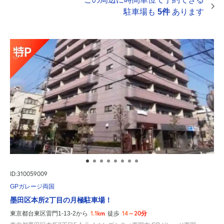
駐車場も
5件
あります
ID:310059009
GPガレージ両国
墨田区本所2丁目の月極駐車場！
1.1km
14～20分
東京都台東区雷門1-13-2から
徒歩