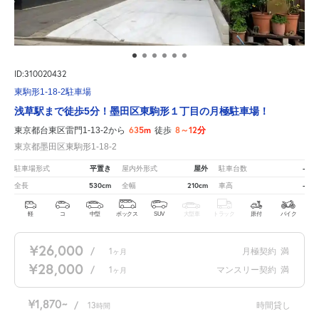
ID:310020432
東駒形1-18-2駐車場
浅草駅まで徒歩5分！墨田区東駒形１丁目の月極駐車場！
635m
8～12分
東京都台東区雷門1-13-2から
徒歩
東京都墨田区東駒形1-18-2
平置き
屋外
-
駐車場形式
屋内外形式
駐車台数
530cm
210cm
-
全長
全幅
車高
軽
コ
中型
ボックス
SUV
大型車
トラック
原付
バイク
¥26,000
/
1
月極契約
満
ヶ月
¥28,000
/
1
マンスリー契約
満
ヶ月
¥1,870
/
13
時間貸し
時間