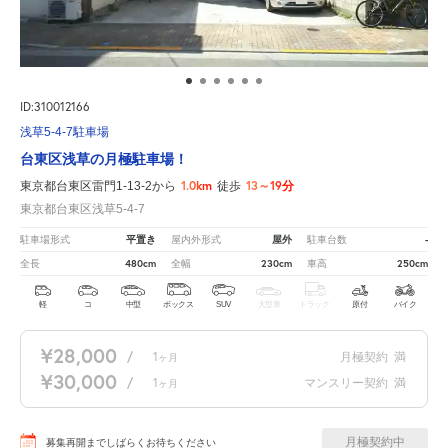
ID:310012166
浅草5-4-7駐車場
台東区浅草の月極駐車場！
1.0km
13～19分
東京都台東区雷門1-13-2から
徒歩
東京都台東区浅草5-4-7
平置き
屋外
-
駐車場形式
屋内外形式
駐車台数
480cm
230cm
250cm
全長
全幅
車高
軽
コ
中型
ボックス
SUV
大型車
トラック
原付
バイク
¥28,000
/
1
月極契約
満
ヶ月
¥30,000
/
1
マンスリー契約
満
ヶ月
月極契約中
募集再開までしばらくお待ちください