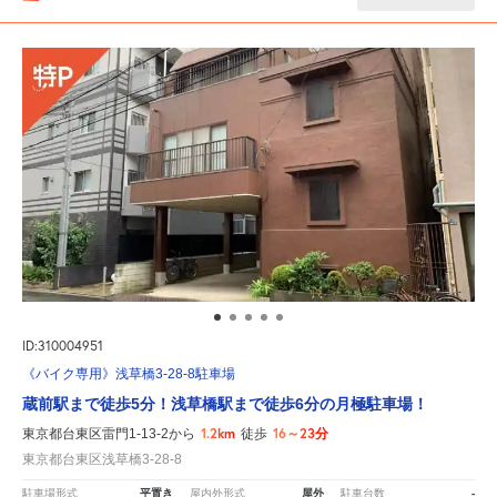
ID:310004951
《バイク専用》浅草橋3-28-8駐車場
蔵前駅まで徒歩5分！浅草橋駅まで徒歩6分の月極駐車場！
1.2km
16～23分
東京都台東区雷門1-13-2から
徒歩
東京都台東区浅草橋3-28-8
平置き
屋外
-
駐車場形式
屋内外形式
駐車台数