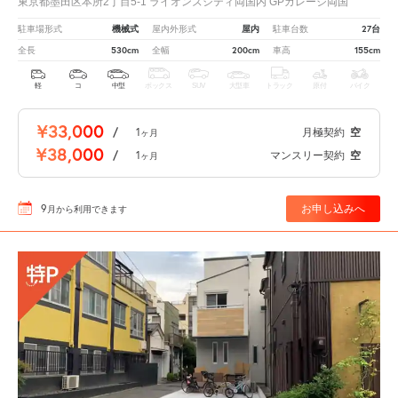
東京都墨田区本所2丁目5-1 ライオンズシティ両国内 GPガレージ両国
機械式
屋内
27台
駐車場形式
屋内外形式
駐車台数
530cm
200cm
155cm
全長
全幅
車高
軽
コ
中型
ボックス
SUV
大型車
トラック
原付
バイク
¥33,000
/
1
月極契約
空
ヶ月
¥38,000
/
1
マンスリー契約
空
ヶ月
9
お申し込みへ
月
から利用できます