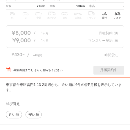
210cm
180cm
-
全長
全幅
車高
軽
コ
中型
ボックス
SUV
大型車
トラック
原付
バイク
¥8,000
/
1
月極契約
満
ヶ月
¥9,000
/
1
マンスリー契約
満
ヶ月
¥430
/
24
時間貸し
時間
月極契約中
募集再開までしばらくお待ちください
東京都台東区雷門1-13-2周辺から、近い順に6件の特P月極を表示していま
す。
並び替え
近い順
安い順