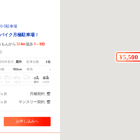
0-5駐車場
バイク月極駐車場！
324m
5～8分
うもんから
徒歩
5
屋外
2台
屋内外形式
駐車台数
150cm
-
全幅
車高
クス
SUV
大型車
トラック
原付
バイク
1
月極契約
空
ヶ月
1
マンスリー契約
空
ヶ月
お申し込みへ