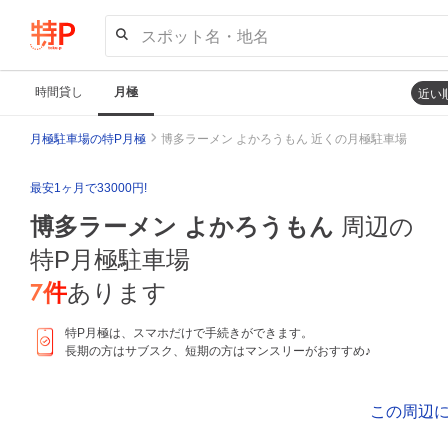
スポット名・地名
時間貸し
月極
近い
月極駐車場の特P月極
博多ラーメン よかろうもん 近くの月極駐車場
最安1ヶ月で33000円!
博多ラーメン よかろうもん
周辺の
特P月極駐車場
7
件
あります
特P月極は、スマホだけで手続きができます。
長期の方はサブスク、短期の方はマンスリーがおすすめ♪
この周辺