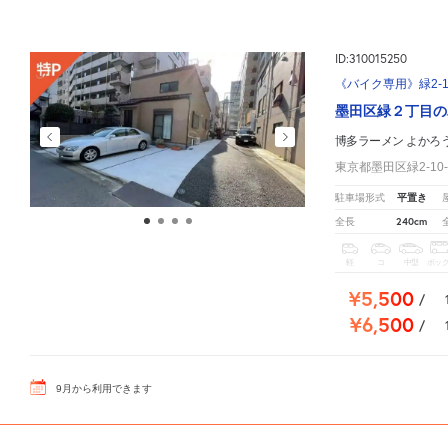
ID:310015250
《バイク専用》緑2-1
墨田区緑２丁目の
博多ラーメン よかろ
東京都墨田区緑2-10-
平置き
駐車場形式
240cm
全長
軽
コ
中型
ボッ
¥5,500
/
¥6,500
/
9
月
から利用できます