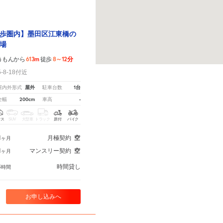
歩圏内】墨田区江東橋の
場
613m
8～12分
うもんから
徒歩
8-18付近
屋外
1台
屋内外形式
駐車台数
200cm
-
全幅
車高
クス
SUV
大型車
トラック
原付
バイク
1
月極契約
空
ヶ月
1
マンスリー契約
空
ヶ月
4
時間貸し
時間
お申し込みへ