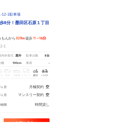
12-1駐車場
歩8分！墨田区石原１丁目
829m
11～16分
うもんから
徒歩
2-1
屋外
8台
屋内外形式
駐車台数
100cm
-
全幅
車高
クス
SUV
大型車
トラック
原付
バイク
1
月極契約
空
ヶ月
1
マンスリー契約
空
ヶ月
4
時間貸し
時間
お申し込みへ
関しては
こちら。
※ご注意ください - 徒歩時間は地形の状況や迂回路を反映できていない場合があり