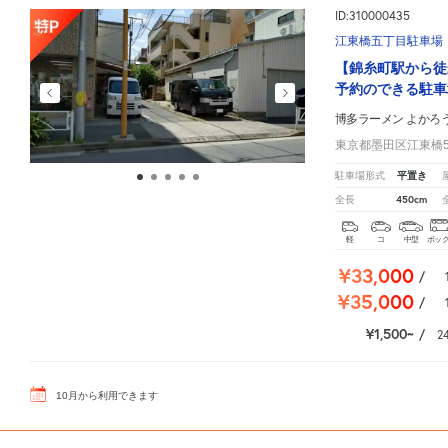
ID:310000435
江東橋五丁目駐車場
【錦糸町駅から徒
予約のできる駐車
博多ラーメン よかろ
東京都墨田区江東橋5-
平置き
駐車場形式
450cm
全長
軽
コ
中型
ボッ
¥33,000
/
¥35,000
/
¥1,500
/
2
10
月
から利用できます