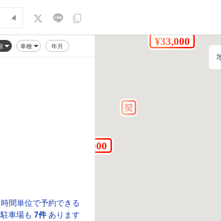
順
車種
年月
に時間単位で予約できる
駐車場も
7件
あります