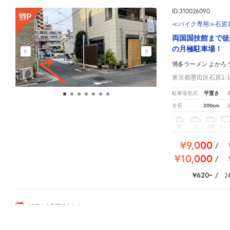
ID:310026090
≪バイク専用≫石原1-
両国国技館まで徒
の月極駐車場！
博多ラーメン よかろ
東京都墨田区石原1-1
平置き
駐車場形式
200cm
全長
軽
コ
中型
ボッ
¥9,000
/
¥10,000
/
¥620
/
2
10
月
から利用できます
博多ラーメン よかろうもん周辺の相場よりお得な特P月極マップです。
月極駐車場のご掲載に