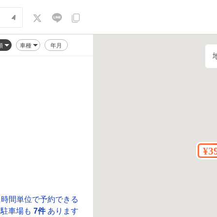
順
車種
年月
に時間単位で予約できる
駐車場も
7件
あります