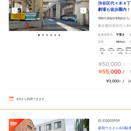
渋谷区代々木４丁
劇場も徒歩圏内！
nikon plaza tokyoから
東京都渋谷区代々木4-
平置き
駐車場形式
480cm
全長
軽
コ
中型
ボッ
¥50,000
/
¥55,000
/
¥3,000
/
2
9
月
から利用できます
ID:310055959
新宿ウエスト424駐