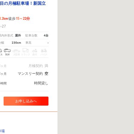
目の月極駐車場！新国立
1.2km
15～22分
徒歩
27
屋外
4台
屋内外形式
駐車台数
230cm
-
全幅
車高
クス
SUV
大型車
トラック
原付
バイク
1
月極契約
満
ヶ月
1
マンスリー契約
空
ヶ月
4
時間貸し
時間
お申し込みへ
車場