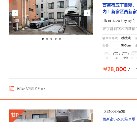
西新宿五丁目駅、
内！新宿区西新宿
nikon plaza tokyoから
東京都新宿区西新宿4-
機械式
駐車場形式
505cm
全長
軽
コ
中型
ボッ
¥28,000
/
9
月
から利用できます
ID:310034628
西新宿8-2-18駐車場
新宿区西新宿８丁
nikon plaza tokyo周辺の相場よりお得な特P月極マップです。
月極駐車場のご掲載に関しては
nikon plaza tokyoから