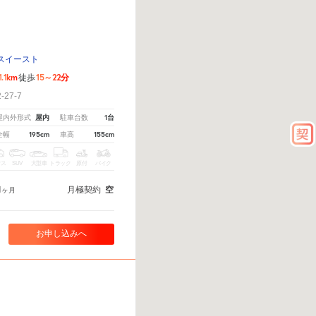
スイースト
1.1km
15～22分
徒歩
27-7
屋内
1台
屋内外形式
駐車台数
195cm
155cm
全幅
車高
クス
SUV
大型車
トラック
原付
バイク
1
月極契約
空
ヶ月
お申し込みへ