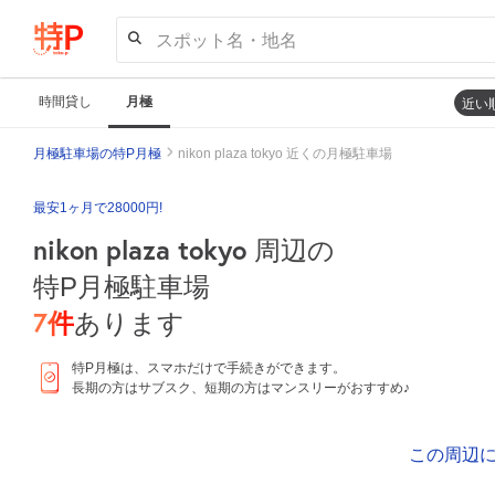
スポット名・地名
時間貸し
月極
近い
月極駐車場の特P月極
nikon plaza tokyo 近くの月極駐車場
最安1ヶ月で28000円!
nikon plaza tokyo
周辺の
特P月極駐車場
7
件
あります
特P月極は、スマホだけで手続きができます。
長期の方はサブスク、短期の方はマンスリーがおすすめ♪
この周辺