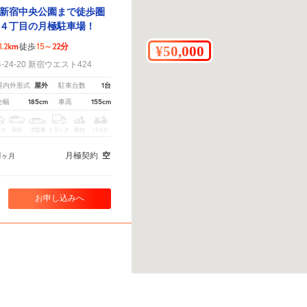
新宿中央公園まで徒歩圏
４丁目の月極駐車場！
1.2km
15～22分
徒歩
24-20 新宿ウエスト424
屋外
1台
屋内外形式
駐車台数
185cm
155cm
全幅
車高
クス
SUV
大型車
トラック
原付
バイク
1
月極契約
空
ヶ月
お申し込みへ
目の月極駐車場！
こちら。
※ご注意ください - 徒歩時間は地形の状況や迂回路を反映できていない場合があります。
537m
7～10分
徒歩