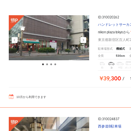
ID:310020262
ハンドレットサーカ
nikon plaza tokyoから
東京都新宿区百人町2-
機械式
駐車場形式
530cm
全長
軽
コ
中型
ボッ
¥39,300
/
10
月
から利用できます
ID:310024837
西参道B駐車場