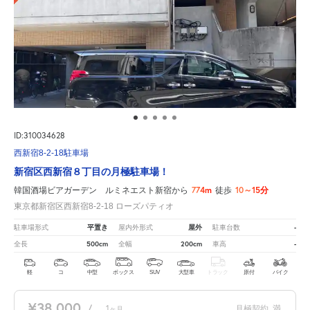
ID:310034628
西新宿8-2-18駐車場
新宿区西新宿８丁目の月極駐車場！
774m
10～15分
韓国酒場ビアガーデン ルミネエスト新宿から
徒歩
東京都新宿区西新宿8-2-18 ローズパティオ
平置き
屋外
-
駐車場形式
屋内外形式
駐車台数
500cm
200cm
-
全長
全幅
車高
軽
コ
中型
ボックス
SUV
大型車
トラック
原付
バイク
¥38,000
/
1
月極契約
満
ヶ月