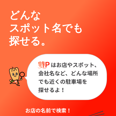
どんな
スポット名でも
探せる。