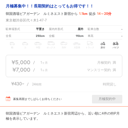
月極募集中！！長期契約はとってもお得です！！
1.1km
14～20分
韓国酒場ビアガーデン ルミネエスト新宿から
徒歩
東京都渋谷区代々木1-47-7
平置き
屋外
-
駐車場形式
屋内外形式
駐車台数
250cm
110cm
-
全長
全幅
車高
軽
コ
中型
ボックス
SUV
大型車
トラック
原付
バイク
¥5,000
/
1
月極契約
満
ヶ月
¥7,000
/
1
マンスリー契約
満
ヶ月
¥430
/
24
時間貸し
時間
月極契約中
募集再開までしばらくお待ちください
韓国酒場ビアガーデン ルミネエスト新宿周辺から、近い順に4件の特P月
極を表示しています。