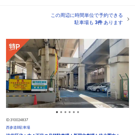
この周辺に時間単位で予約できる
駐車場も
3件
あります
ID:310024837
西参道B駐車場