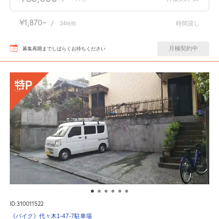
¥1,870
/
24
時間貸し
時間
月極契約中
募集再開までしばらくお待ちください
ID:310011522
《バイク》代々木1-47-7駐車場