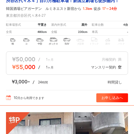
渋谷区代々木４丁目の月極駐車場！新国立劇場も徒歩圏内！
1.3km
17～24分
韓国酒場ビアガーデン ルミネエスト新宿から
徒歩
東京都渋谷区代々木4-27
平置き
屋外
4台
駐車場形式
屋内外形式
駐車台数
480cm
230cm
-
全長
全幅
車高
軽
コ
中型
ボックス
SUV
大型車
トラック
原付
バイク
¥50,000
/
1
月極契約
満
ヶ月
¥55,000
/
1
マンスリー契約
空
ヶ月
¥3,000
/
24
時間貸し
時間
10
お申し込みへ
月
から利用できます