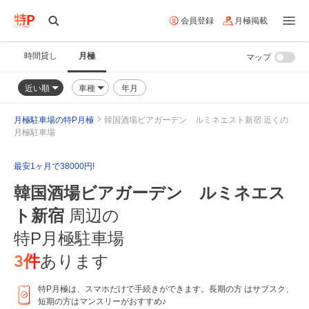
会員登録
月極掲載
時間貸し
月極
マップ
近い順
車種
年月
月極駐車場の特P月極
韓国酒場ビアガーデン ルミネエスト新宿 近くの
月極駐車場
最安1ヶ月で38000円!
韓国酒場ビアガーデン ルミネエス
ト新宿
周辺の
特P月極駐車場
3
件
あります
特P月極は、スマホだけで手続きができます。長期の方 はサブスク、
短期の方はマンスリーがおすすめ♪