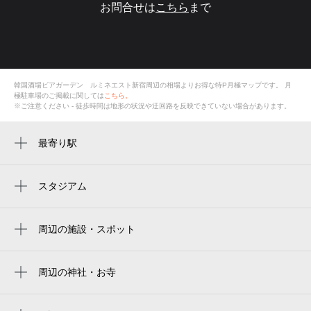
お問合せは
こちら
まで
韓国酒場ビアガーデン ルミネエスト新宿周辺の相場よりお得な特P月極マップです。
月
極駐車場のご掲載に関しては
こちら。
※ご注意ください - 徒歩時間は地形の状況や迂回路を反映できていない場合があります。
最寄り駅
新宿駅
新宿西口駅
スタジアム
国立競技場 中央門
新宿三丁目駅
国立競技場 千駄ヶ谷門
周辺の施設・スポット
新線新宿駅
信州そば 本陣 ルミネエスト店
新国立竞技场
西武新宿駅
3coins ルミネエスト新宿店
周辺の神社・お寺
japan national stadium
都庁前駅
リロの会議室 新宿プリンスビル
shinjuku station east exit police box
estádio nacional do japão
西新宿駅