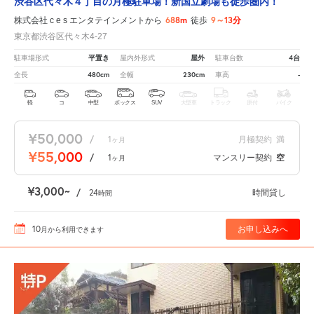
渋谷区代々木４丁目の月極駐車場！新国立劇場も徒歩圏内！
688m
9～13分
株式会社 c e s エンタテインメントから
徒歩
東京都渋谷区代々木4-27
平置き
屋外
4台
駐車場形式
屋内外形式
駐車台数
480cm
230cm
-
全長
全幅
車高
軽
コ
中型
ボックス
SUV
大型車
トラック
原付
バイク
¥50,000
/
1
月極契約
満
ヶ月
¥55,000
/
1
マンスリー契約
空
ヶ月
¥3,000
/
24
時間貸し
時間
10
お申し込みへ
月
から利用できます