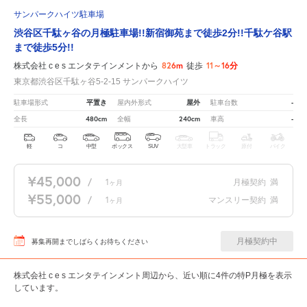
サンパークハイツ駐車場
渋谷区千駄ヶ谷の月極駐車場!!新宿御苑まで徒歩2分!!千駄ケ谷駅
まで徒歩5分!!
826m
11～16分
株式会社 c e s エンタテインメントから
徒歩
東京都渋谷区千駄ヶ谷5-2-15 サンパークハイツ
平置き
屋外
-
駐車場形式
屋内外形式
駐車台数
480cm
240cm
-
全長
全幅
車高
軽
コ
中型
ボックス
SUV
大型車
トラック
原付
バイク
¥45,000
/
1
月極契約
満
ヶ月
¥55,000
/
1
マンスリー契約
満
ヶ月
月極契約中
募集再開までしばらくお待ちください
株式会社 c e s エンタテインメント周辺から、近い順に4件の特P月極を表示
しています。