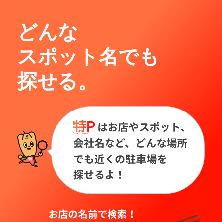
どんな
スポット名でも
探せる。