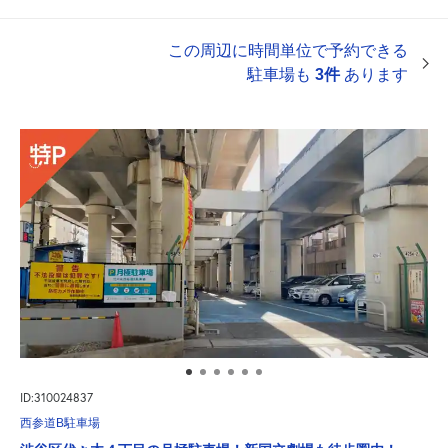
この周辺に時間単位で予約できる
駐車場も
3件
あります
ID:310024837
西参道B駐車場