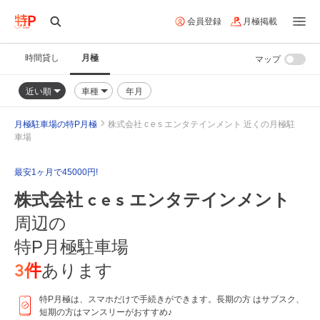
会員登録
月極掲載
時間貸し
月極
マップ
近い順
車種
年月
月極駐車場の特P月極
株式会社 c e s エンタテインメント 近くの月極駐
車場
最安1ヶ月で45000円!
株式会社 c e s エンタテインメント
周辺の
特P月極駐車場
3
件
あります
特P月極は、スマホだけで手続きができます。長期の方 はサブスク、
短期の方はマンスリーがおすすめ♪