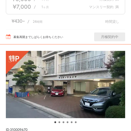
¥7,000
/
1
マンスリー契約
満
ヶ月
¥430
/
24
時間貸し
時間
月極契約中
募集再開までしばらくお待ちください
ID:310009670