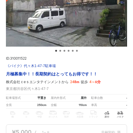
ID:310011522
《バイク》代々木1-47-7駐車場
月極募集中！！長期契約はとってもお得です！！
248m
4～6分
株式会社 c e s エンタテインメントから
徒歩
東京都渋谷区代々木1-47-7
平置き
屋外
-
駐車場形式
屋内外形式
駐車台数
250cm
110cm
-
全長
全幅
車高
軽
コ
中型
ボックス
SUV
大型車
トラック
原付
バイク
¥5,000
/
1
月極契約
満
ヶ月