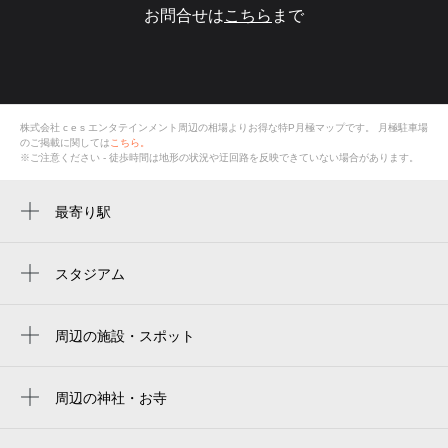
お問合せは
こちら
まで
株式会社 c e s エンタテインメント周辺の相場よりお得な特P月極マップです。
月極駐車場
のご掲載に関しては
こちら。
※ご注意ください - 徒歩時間は地形の状況や迂回路を反映できていない場合があります。
最寄り駅
南新宿駅
代々木駅
スタジアム
国立競技場 中央門
新線新宿駅
国立競技場 千駄ヶ谷門
周辺の施設・スポット
新宿駅
株式会社 c e s エンタテインメント
新国立竞技场
参宮橋駅
代々木レジデンス
周辺の神社・お寺
japan national stadium
都庁前駅
金吾龍神社 東京分祠
代々木2丁目第3
estádio nacional do japão