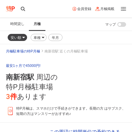
会員登録
月極掲載
時間貸し
月極
マップ
安い順
車種
年月
月極駐車場の特P月極
南新宿駅 近くの月極駐車場
最安1ヶ月で45000円!
南新宿駅
周辺の
特P月極駐車場
3
件
あります
特P月極は、スマホだけで手続きができます。長期の方 はサブスク、
短期の方はマンスリーがおすすめ♪
この周辺に時間単位で予約できる