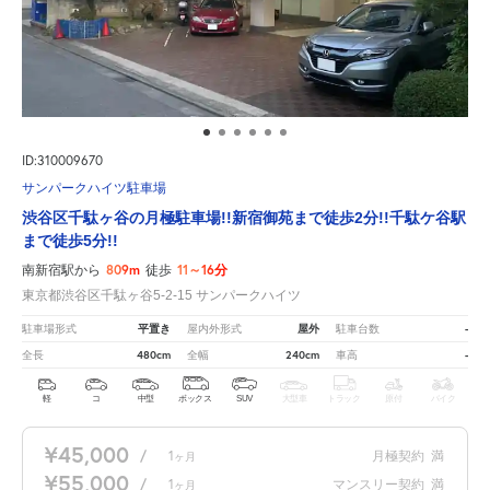
ID:310009670
サンパークハイツ駐車場
渋谷区千駄ヶ谷の月極駐車場!!新宿御苑まで徒歩2分!!千駄ケ谷駅
まで徒歩5分!!
809m
11～16分
南新宿駅から
徒歩
東京都渋谷区千駄ヶ谷5-2-15 サンパークハイツ
平置き
屋外
-
駐車場形式
屋内外形式
駐車台数
480cm
240cm
-
全長
全幅
車高
軽
コ
中型
ボックス
SUV
大型車
トラック
原付
バイク
¥45,000
/
1
月極契約
満
ヶ月
¥55,000
/
1
マンスリー契約
満
ヶ月