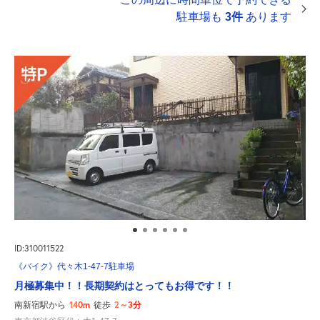
駐車場も
3件
あります
ID:310011522
《バイク》代々木1-47-7駐車場
月極募集中！！長期契約はとってもお得です！！
140m
2～3分
南新宿駅から
徒歩