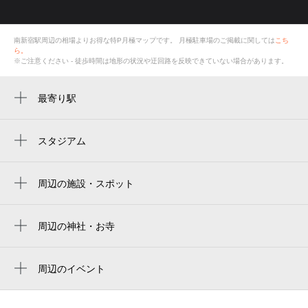
南新宿駅周辺の相場よりお得な特P月極マップです。
月極駐車場のご掲載に関しては
こち
ら。
※ご注意ください - 徒歩時間は地形の状況や迂回路を反映できていない場合があります。
最寄り駅
南新宿駅
代々木駅
スタジアム
国立競技場 中央門
新線新宿駅
新国立竞技场
周辺の施設・スポット
新宿駅
coten
japan national stadium
参宮橋駅
代々木2丁目第3
周辺の神社・お寺
estádio nacional do japão
北参道駅
sabori casa代々木
かぞくのアトリエ
도쿄 국립경기장
都庁前駅
金吾龍神社 東京分祠
周辺のイベント
ティースイーツラボコンテナート南新宿店
国立競技場
YOJIとYUKIHIDE YY（わいわい）ライブ
新宿三丁目駅
ロンネフェルト東京|ティースイーツラボコ
＠LIVE STUDIO LODGE
estadio nacional de japón