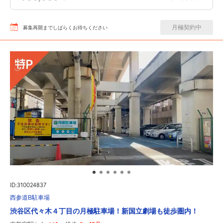
月極契約中
募集再開までしばらくお待ちください
ID:310024837
西参道B駐車場
渋谷区代々木４丁目の月極駐車場！新国立劇場も徒歩圏内！