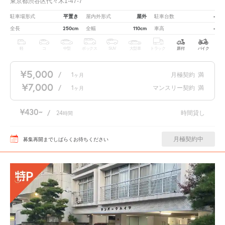
東京都渋谷区代々木1-47-7
平置き
屋外
-
駐車場形式
屋内外形式
駐車台数
250cm
110cm
-
全長
全幅
車高
軽
コ
中型
ボックス
SUV
大型車
トラック
原付
バイク
¥5,000
/
1
月極契約
満
ヶ月
¥7,000
/
1
マンスリー契約
満
ヶ月
¥430
/
24
時間貸し
時間
月極契約中
募集再開までしばらくお待ちください