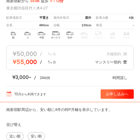
661m
9～13分
南新宿駅から
徒歩
東京都渋谷区代々木4-27
平置き
屋外
4台
駐車場形式
屋内外形式
駐車台数
480cm
230cm
-
全長
全幅
車高
軽
コ
中型
ボックス
SUV
大型車
トラック
原付
バイク
¥50,000
/
1
月極契約
満
ヶ月
¥55,000
/
1
マンスリー契約
空
ヶ月
¥3,000
/
24
時間貸し
時間
10
お申し込みへ
月
から利用できます
南新宿駅周辺から、安い順に4件の特P月極を表示しています。
並び替え
近い順
安い順