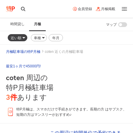
会員登録
月極掲載
時間貸し
月極
マップ
近い順
車種
年月
月極駐車場の特P月極
coten 近くの月極駐車場
最安1ヶ月で45000円!
coten
周辺の
特P月極駐車場
3
件
あります
特P月極は、スマホだけで手続きができます。長期の方 はサブスク、
短期の方はマンスリーがおすすめ♪
この周辺に時間単位で予約できる