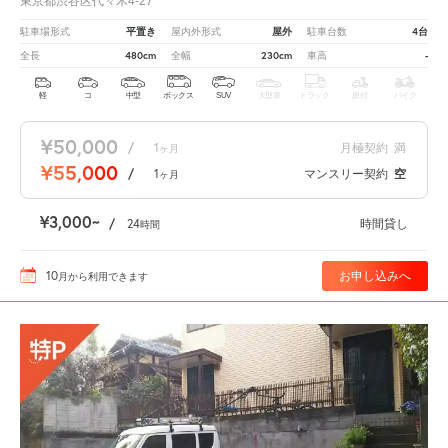
東京都渋谷区代々木4-27
平置き
屋外
4台
駐車場形式
屋内外形式
駐車台数
480cm
230cm
-
全長
全幅
車高
軽
コ
中型
ボックス
SUV
大型車
トラック
原付
バイク
¥50,000
/
1
月極契約
満
ヶ月
¥55,000
/
1
マンスリー契約
空
ヶ月
¥3,000
/
24
時間貸し
時間
10
お申し込みへ
月
から利用できます