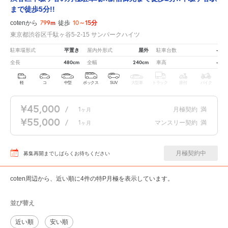
まで徒歩5分!!
799m
10～15分
cotenから
徒歩
東京都渋谷区千駄ヶ谷5-2-15 サンパークハイツ
平置き
屋外
-
駐車場形式
屋内外形式
駐車台数
480cm
240cm
-
全長
全幅
車高
軽
コ
中型
ボックス
SUV
大型車
トラック
原付
バイク
¥45,000
/
1
月極契約
満
ヶ月
¥55,000
/
1
マンスリー契約
満
ヶ月
月極契約中
募集再開までしばらくお待ちください
coten周辺から、近い順に4件の特P月極を表示しています。
並び替え
近い順
安い順