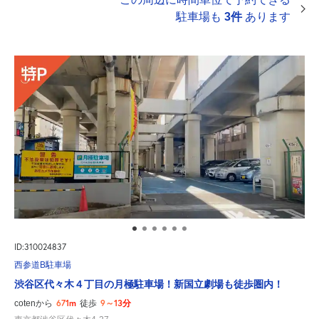
駐車場も
3件
あります
ID:310024837
西参道B駐車場
渋谷区代々木４丁目の月極駐車場！新国立劇場も徒歩圏内！
671m
9～13分
cotenから
徒歩