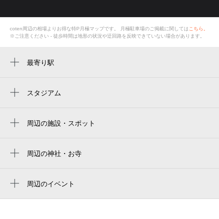
coten周辺の相場よりお得な特P月極マップです。
月極駐車場のご掲載に関しては
こちら。
※ご注意ください - 徒歩時間は地形の状況や迂回路を反映できていない場合があります。
最寄り駅
南新宿駅
代々木駅
スタジアム
国立競技場 中央門
新線新宿駅
新国立竞技场
周辺の施設・スポット
新宿駅
coten
japan national stadium
参宮橋駅
ロンネフェルト東京|ティースイーツラボコ
周辺の神社・お寺
estádio nacional do japão
北参道駅
ンテナートtea sweets lab contenart（代々
sabori casa代々木
木）
도쿄 국립경기장
都庁前駅
金吾龍神社 東京分祠
周辺のイベント
ティースイーツラボコンテナート南新宿店
国立競技場
YOJIとYUKIHIDE YY（わいわい）ライブ
新宿三丁目駅
＠LIVE STUDIO LODGE
代々木2丁目第3
estadio nacional de japón
新宿西口駅