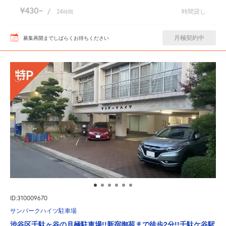
¥430
/
24
時間貸し
時間
月極契約中
募集再開までしばらくお待ちください
ID:310009670
サンパークハイツ駐車場
渋谷区千駄ヶ谷の月極駐車場!!新宿御苑まで徒歩2分!!千駄ケ谷駅