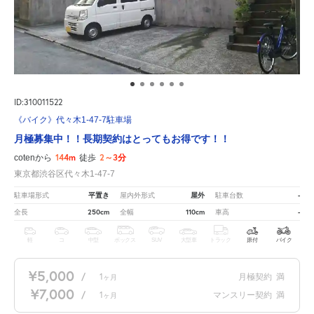
ID:310011522
《バイク》代々木1-47-7駐車場
月極募集中！！長期契約はとってもお得です！！
144m
2～3分
cotenから
徒歩
東京都渋谷区代々木1-47-7
平置き
屋外
-
駐車場形式
屋内外形式
駐車台数
250cm
110cm
-
全長
全幅
車高
軽
コ
中型
ボックス
SUV
大型車
トラック
原付
バイク
¥5,000
/
1
月極契約
満
ヶ月
¥7,000
/
1
マンスリー契約
満
ヶ月