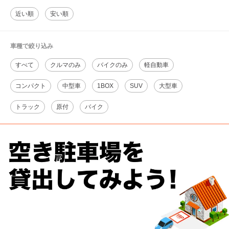
近い順
安い順
車種で絞り込み
すべて
クルマのみ
バイクのみ
軽自動車
コンパクト
中型車
1BOX
SUV
大型車
トラック
原付
バイク