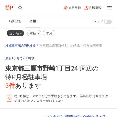
会員登録
月極掲載
時間貸し
月極
マップ
近い順
車種
年月
月極駐車場の特P月極
東京都三鷹市野崎1丁目24 近くの月極駐車場
最安1ヶ月で7600円!
東京都三鷹市野崎1丁目24
周辺の
特P月極駐車場
3
件
あります
特P月極は、スマホだけで手続きができます。長期の方 はサブスク、
短期の方はマンスリーがおすすめ♪
この周辺に時間単位で予約できる