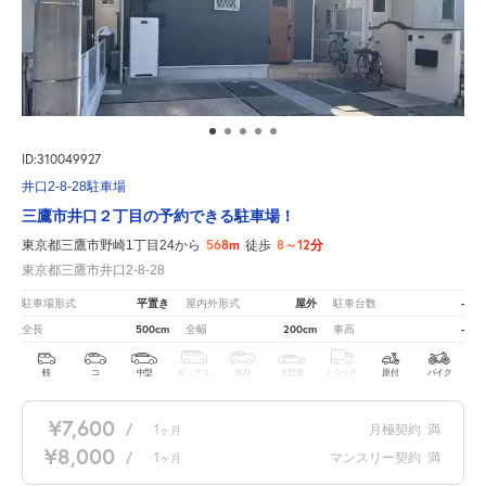
ID:310049927
井口2-8-28駐車場
三鷹市井口２丁目の予約できる駐車場！
568m
8～12分
東京都三鷹市野崎1丁目24から
徒歩
東京都三鷹市井口2-8-28
平置き
屋外
-
駐車場形式
屋内外形式
駐車台数
500cm
200cm
-
全長
全幅
車高
軽
コ
中型
ボックス
SUV
大型車
トラック
原付
バイク
¥7,600
/
1
月極契約
満
ヶ月
¥8,000
/
1
マンスリー契約
満
ヶ月