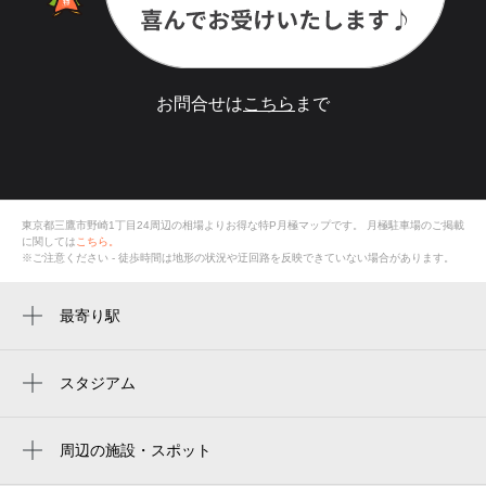
お問合せは
こちら
まで
東京都三鷹市野崎1丁目24周辺の相場よりお得な特P月極マップです。
月極駐車場のご掲載
に関しては
こちら。
※ご注意ください - 徒歩時間は地形の状況や迂回路を反映できていない場合があります。
最寄り駅
周辺に最寄り駅が見つかりませんでした。
スタジアム
amino vital field
アミノバイタルフィールド
周辺の施設・スポット
コーナンpro三鷹東八店
sân vận động ajinomoto