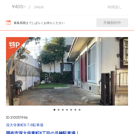
¥400
/
24
時間貸し
時間
月極契約中
募集再開までしばらくお待ちください
ID:310051946
深大寺東町8-7-6駐車場
調布市深大寺東町8丁目の月極駐車場！