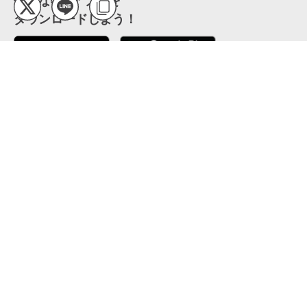
便利な特Pアプリを
ダウンロードしよう！
ここから「インストール」して、便利な特Pアプリを
公式 X
GETしよう
公式 Facebook
特P
会員・利用規約
特定商取引法について
プライバシーポリシー