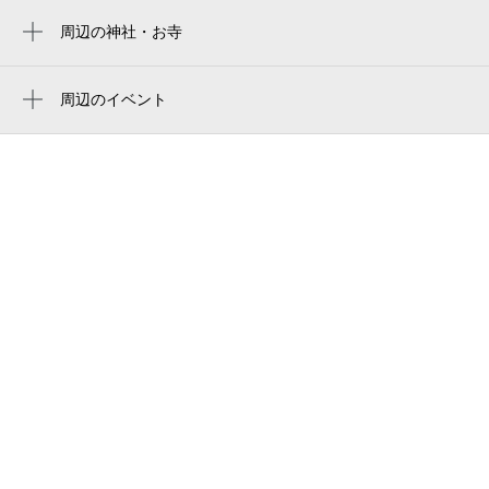
洋服の青山 三鷹野崎店
周辺の神社・お寺
Ajinomoto Stadium
野崎八幡社
新宿国立線
estadio ajinomoto
周辺のイベント
ナップス三鷹東八店
stade ajinomoto
周辺にイベントが見つかりませんでした。
環衛サービス（株） 調布支店
味之素體育場
東京都立調布北高等学校
아지노모토 스타디움
調布市立 深大寺児童館・学童クラブ北ノ台
ajinomoto-stadion
分室
味之素体育场
巣立ち風
味の素スタジアム
のざきはちまん前内科
武蔵野の森総合スポーツプラザ
藤和シティホームズ三鷹南
Parna Studio
らかんスタジオ東八・野崎店