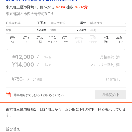
573m
8～12分
東京都三鷹市野崎1丁目24から
徒歩
東京都調布市深大寺東町8-7-6
平置き
屋外
-
駐車場形式
屋内外形式
駐車台数
490cm
200cm
-
全長
全幅
車高
軽
コ
中型
ボックス
SUV
大型車
トラック
原付
バイク
¥12,000
/
1
月極契約
満
ヶ月
¥14,000
/
1
マンスリー契約
満
ヶ月
¥750
/
24
時間貸し
時間
月極契約中
募集再開までしばらくお待ちください
東京都三鷹市野崎1丁目24周辺から、近い順に4件の特P月極を表示していま
す。
並び替え