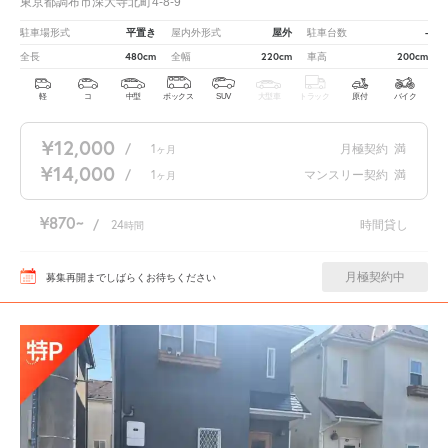
東京都調布市深大寺北町4-8-9
平置き
屋外
-
駐車場形式
屋内外形式
駐車台数
480cm
220cm
200cm
全長
全幅
車高
軽
コ
中型
ボックス
SUV
大型車
トラック
原付
バイク
¥12,000
/
1
月極契約
満
ヶ月
¥14,000
/
1
マンスリー契約
満
ヶ月
¥870
/
24
時間貸し
時間
月極契約中
募集再開までしばらくお待ちください