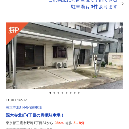
駐車場も
3件
あります
ID:310014639
深大寺北町4-8-9駐車場
深大寺北町4丁目の月極駐車場！
386m
5～8分
東京都三鷹市野崎1丁目24から
徒歩