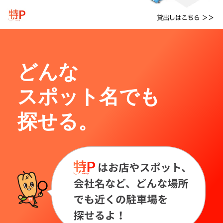
どんな
スポット名でも
探せる。