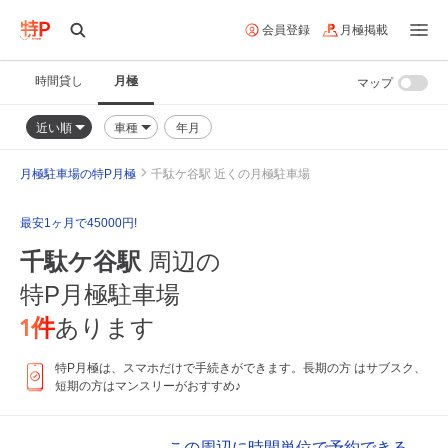
会員登録
月極掲載
時間貸し
月極
マップ
近い順
車種
年月
月極駐車場の特P月極
千駄ケ谷駅 近くの月極駐車場
最安1ヶ月で45000円!
千駄ケ谷駅
周辺の
特P月極駐車場
1
件
あります
特P月極は、スマホだけで手続きができます。長期の方 はサブスク、
短期の方はマンスリーがおすすめ♪
この周辺に時間単位で予約できる