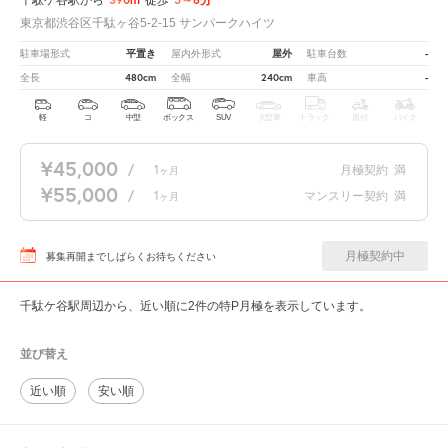
東京都渋谷区千駄ヶ谷5-2-15 サンパークハイツ
平置き
屋外
-
駐車場形式
屋内外形式
駐車台数
480cm
240cm
-
全長
全幅
車高
軽
コ
中型
ボックス
SUV
大型車
トラック
原付
バイク
¥45,000
/
1
月極契約
満
ヶ月
¥55,000
/
1
マンスリー契約
満
ヶ月
月極契約中
募集再開までしばらくお待ちください
千駄ケ谷駅周辺から、近い順に2件の特P月極を表示しています。
並び替え
近い順
安い順