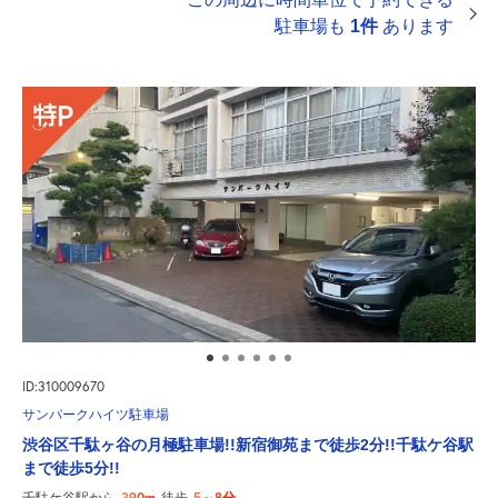
駐車場も
1件
あります
ID:310009670
サンパークハイツ駐車場
渋谷区千駄ヶ谷の月極駐車場!!新宿御苑まで徒歩2分!!千駄ケ谷駅
まで徒歩5分!!
390m
5～8分
千駄ケ谷駅から
徒歩