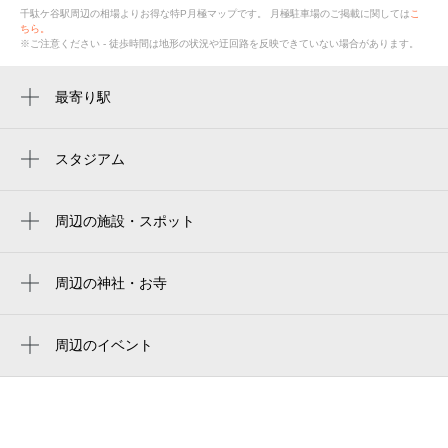
千駄ケ谷駅周辺の相場よりお得な特P月極マップです。
月極駐車場のご掲載に関しては
こ
ちら。
※ご注意ください - 徒歩時間は地形の状況や迂回路を反映できていない場合があります。
最寄り駅
千駄ケ谷駅
国立競技場駅
スタジアム
国立競技場 中央門
北参道駅
国立競技場 千駄ヶ谷門
周辺の施設・スポット
新宿御苑前駅
千駄ヶ谷駅前タクシー乗り場
新国立竞技场
信濃町駅
原宿警察署千駄ヶ谷駅前交番
周辺の神社・お寺
japan national stadium
代々木駅
周辺に神社・お寺が見つかりませんでした。
千駄ヶ谷駅前公衆トイレ
estádio nacional do japão
四谷三丁目駅
周辺のイベント
バイク駐輪場
國立競技場
2026 神宮外苑花火大会
南新宿駅
津田ホール
国立スタジアム
久住昌之の妖怪展
新宿三丁目駅
津田塾大千駄ヶ谷キャンパス
mufg stadium
「omamori」武藤紗緒里 個展
外苑前駅