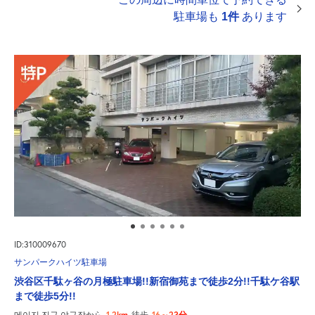
駐車場も
1件
あります
ID:310009670
サンパークハイツ駐車場
渋谷区千駄ヶ谷の月極駐車場!!新宿御苑まで徒歩2分!!千駄ケ谷駅
まで徒歩5分!!
1.2km
16～23分
메이지 진구 야구장から
徒歩