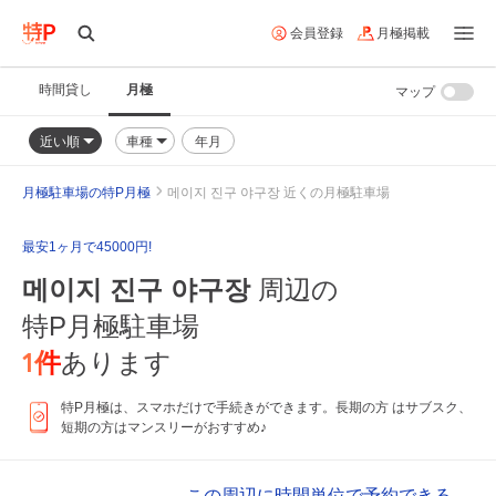
会員登録
月極掲載
時間貸し
月極
マップ
近い順
車種
年月
月極駐車場の特P月極
메이지 진구 야구장 近くの月極駐車場
最安1ヶ月で45000円!
메이지 진구 야구장
周辺の
特P月極駐車場
1
件
あります
特P月極は、スマホだけで手続きができます。長期の方 はサブスク、
短期の方はマンスリーがおすすめ♪
この周辺に時間単位で予約できる