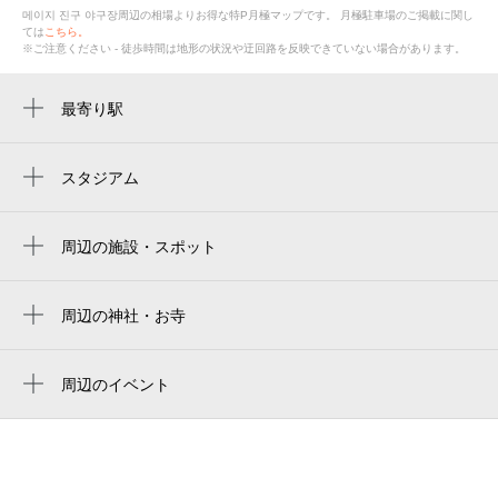
메이지 진구 야구장周辺の相場よりお得な特P月極マップです。
月極駐車場のご掲載に関し
ては
こちら。
※ご注意ください - 徒歩時間は地形の状況や迂回路を反映できていない場合があります。
最寄り駅
外苑前駅
国立競技場駅
スタジアム
meiji jingu baseball stadium
青山一丁目駅
메이지 진구 야구장
周辺の施設・スポット
信濃町駅
메이지 진구 야구장
明治神宫野球場
千駄ケ谷駅
meiji jingu baseball stadium
周辺の神社・お寺
jingu baseball stadium
表参道駅
周辺に神社・お寺が見つかりませんでした。
神宮球場（明治神宮野球場）
Meiji Jingu Stadium
北参道駅
周辺のイベント
明治神宫野球場
明治神宮棒球場
夏休み！ 神宮花火ナイター
乃木坂駅
Meiji Jingu Stadium
明治神宮外苑
昭和100年記念企画展「東京1964大会から東
明治神宮前〈原宿〉駅
Estadio Meiji Jingu
京2020大会へ」
chichibunomiya rugby stadium
原宿駅