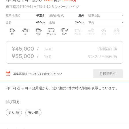
東京都渋谷区千駄ヶ谷5-2-15 サンパークハイツ
平置き
屋外
-
駐車場形式
屋内外形式
駐車台数
480cm
240cm
-
全長
全幅
車高
軽
コ
中型
ボックス
SUV
大型車
トラック
原付
バイク
¥45,000
/
1
月極契約
満
ヶ月
¥55,000
/
1
マンスリー契約
満
ヶ月
月極契約中
募集再開までしばらくお待ちください
메이지 진구 야구장周辺から、近い順に2件の特P月極を表示しています。
並び替え
近い順
安い順