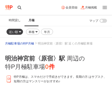
会員登録
月極掲載
時間貸し
月極
マップ
近い順
車種
年月
月極駐車場の特P月極
明治神宮前〈原宿〉駅 近くの月極駐車場
明治神宮前〈原宿〉駅
周辺の
0
件
特P月極駐車場
特P月極は、スマホだけで手続きができます。長期の方 はサブスク、
短期の方はマンスリーがおすすめ♪