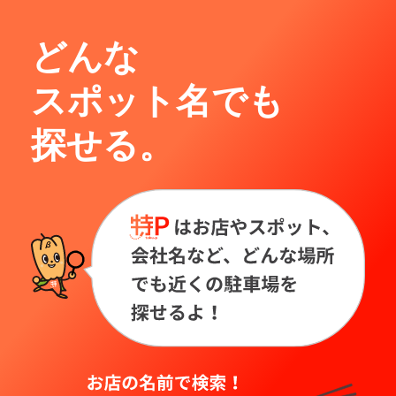
どんな
スポット名でも
探せる。