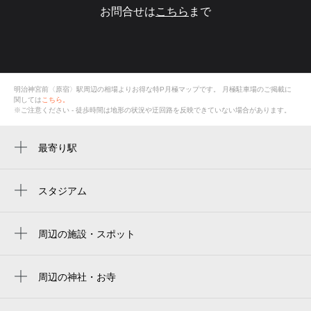
お問合せは
こちら
まで
明治神宮前〈原宿〉駅周辺の相場よりお得な特P月極マップです。
月極駐車場のご掲載に
関しては
こちら。
※ご注意ください - 徒歩時間は地形の状況や迂回路を反映できていない場合があります。
最寄り駅
明治神宮前〈原宿〉駅
原宿駅
スタジアム
国立代々木競技場
表参道駅
国立代々木競技場 第二体育館
周辺の施設・スポット
北参道駅
mugen-karate harajuku 無拳流空手道原宿本
国立競技場 外苑門
渋谷駅
部道場
周辺の神社・お寺
明治神宮棒球場
外苑前駅
（株）ブロンズ新社
セブンスデー・アドベンチスト東京中央教
Meiji Jingu Stadium
会