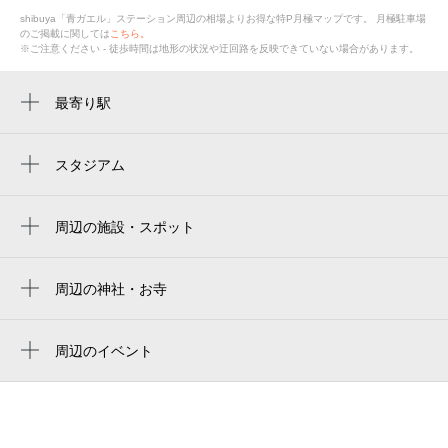
shibuya「青ガエル」ステーション周辺の相場よりお得な特P月極マップです。
月極駐車場
のご掲載に関しては
こちら。
※ご注意ください - 徒歩時間は地形の状況や迂回路を反映できていない場合があります。
最寄り駅
渋谷駅
神泉駅
スタジアム
国立代々木競技場 第二体育館
明治神宮前〈原宿〉駅
国立代々木競技場
周辺の施設・スポット
代官山駅
shibuya「青ガエル」ステーション
秩父宮ラグビー場
表参道駅
ハチ公前広場
周辺の神社・お寺
prince chichibu memorial rugby stadium
原宿駅
周辺に神社・お寺が見つかりませんでした。
hachiko square
chichibunomiya rugby stadium
代々木公園駅
周辺のイベント
忠犬八公像
明治神宮棒球場
はてな展
代々木八幡駅
hachiko statue
Meiji Jingu Stadium
完・宇宙兄弟展
恵比寿駅
hachikō memorial statue
메이지 진구 야구장
渋谷昆虫探検隊～発見！世界のカブクワた