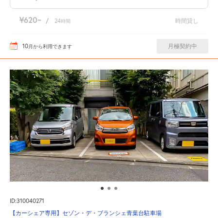
¥620
/
24
時間貸し
時間
10
月極契約中
月
から利用できます
ID:310040271
【カーシェア専用】セゾン・デ・ブランシェ青葉台駐車場