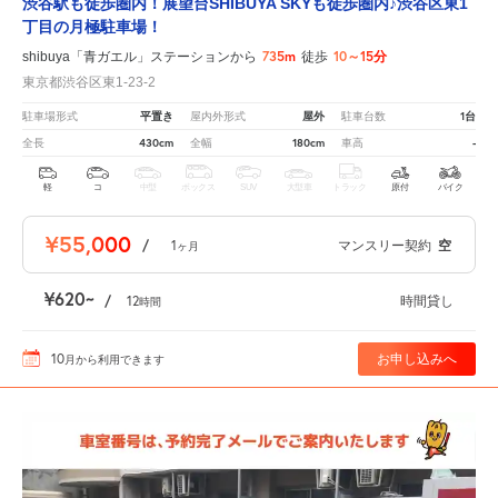
渋谷駅も徒歩圏内！展望台SHIBUYA SKYも徒歩圏内♪渋谷区東1
丁目の月極駐車場！
735m
10～15分
shibuya「青ガエル」ステーションから
徒歩
東京都渋谷区東1-23-2
平置き
屋外
1台
駐車場形式
屋内外形式
駐車台数
430cm
180cm
-
全長
全幅
車高
軽
コ
中型
ボックス
SUV
大型車
トラック
原付
バイク
¥55,000
/
1
マンスリー契約
空
ヶ月
¥620
/
12
時間貸し
時間
10
お申し込みへ
月
から利用できます