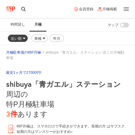
会員登録
月極掲載
時間貸し
月極
マップ
近い順
車種
年月
月極駐車場の特P月極
shibuya「青ガエル」ステーション 近くの月極駐
車場
最安1ヶ月で27000円!
shibuya「青ガエル」ステーション
周辺の
特P月極駐車場
3
件
あります
特P月極は、スマホだけで手続きができます。長期の方 はサブスク、
短期の方はマンスリーがおすすめ♪