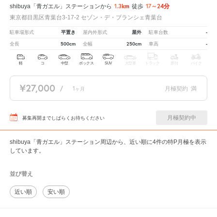
1.3km
17～24分
shibuya「青ガエル」ステーションから
徒歩
東京都目黒区青葉台3-17-2 セゾン・デ・ブランシェ青葉台
平置き
屋外
-
駐車場形式
屋内外形式
駐車台数
500cm
250cm
-
全長
全幅
車高
軽
コ
中型
ボックス
SUV
大型車
トラック
原付
バイク
¥27,000
/
1
月極契約
満
ヶ月
月極契約中
募集再開までしばらくお待ちください
shibuya「青ガエル」ステーション周辺から、近い順に4件の特P月極を表示
しています。
並び替え
近い順
安い順