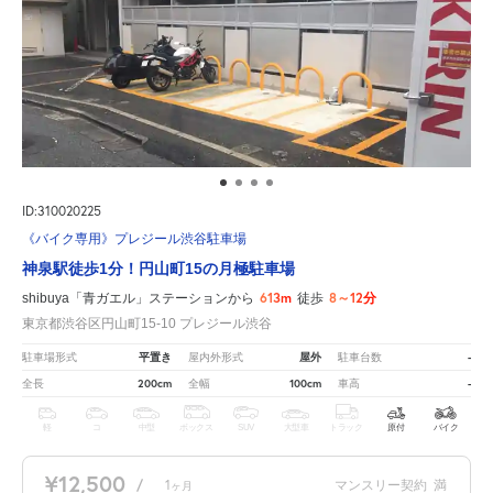
ID:310020225
《バイク専用》プレジール渋谷駐車場
神泉駅徒歩1分！円山町15の月極駐車場
613m
8～12分
shibuya「青ガエル」ステーションから
徒歩
東京都渋谷区円山町15-10 プレジール渋谷
平置き
屋外
-
駐車場形式
屋内外形式
駐車台数
200cm
100cm
-
全長
全幅
車高
軽
コ
中型
ボックス
SUV
大型車
トラック
原付
バイク
¥12,500
/
1
マンスリー契約
満
ヶ月