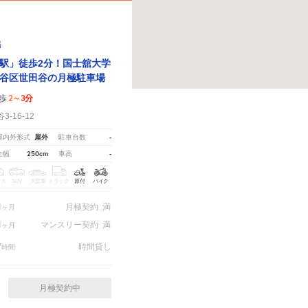
場
駅」徒歩2分！国士舘大学
谷区世田谷の月極駐車場
2～3分
歩
-16-12
屋外
-
屋内外形式
駐車台数
250cm
-
全幅
車高
クス
SUV
大型車
トラック
原付
バイク
1
月極契約
満
ヶ月
1
マンスリー契約
満
ヶ月
7
時間貸し
時間
月極契約中