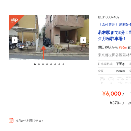
ID:310007402
《原付専用》若林5-4
若林駅まで2分！
ク月極駐車場！
936m
世田谷駅から
東京都世田谷区若林5-
平置き
駐車場形式
270cm
全長
軽
コ
中型
ボッ
¥6,000
/
¥370
/
2
9
月
から利用できます