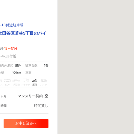
-13付近駐車場
世田谷区若林5丁目のバイ
12～17分
徒歩
4-13付近
屋外
5台
屋内外形式
駐車台数
100cm
-
全幅
車高
クス
SUV
大型車
トラック
原付
バイク
1
マンスリー契約
空
ヶ月
4
時間貸し
時間
お申し込みへ