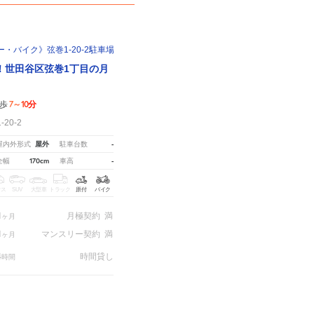
・バイク》弦巻1-20-2駐車場
！世田谷区弦巻1丁目の月
7～10分
歩
20-2
屋外
-
屋内外形式
駐車台数
170cm
-
全幅
車高
クス
SUV
大型車
トラック
原付
バイク
1
月極契約
満
ヶ月
1
マンスリー契約
満
ヶ月
4
時間貸し
時間
※ご注意ください - 徒歩時間は地形の状況や迂回路を反映できていない場合があります。
月極契約中