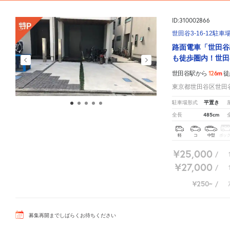
ID:310002866
世田谷3-16-12駐車
路面電車「世田谷
も徒歩圏内！世田
126m
世田谷駅から
徒
東京都世田谷区世田谷3
平置き
駐車場形式
485cm
全長
軽
コ
中型
ボッ
¥25,000
/
¥27,000
/
¥250
/
募集再開までしばらくお待ちください