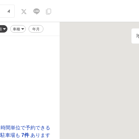
順
車種
年月
に時間単位で予約できる
駐車場も
7件
あります