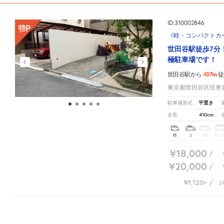
ID:310002846
《軽・コンパクトカー
世田谷駅徒歩7分
極駐車場です！
487m
世田谷駅から
徒
東京都世田谷区弦巻1-
平置き
駐車場形式
410cm
全長
軽
コ
中型
ボッ
¥18,000
/
¥20,000
/
¥1,120
/
2
世田谷駅周辺の相場よりお得な特P月極マップです。
月極駐車場のご掲載に関しては
こちら。
募集再開までしばらくお待ちください