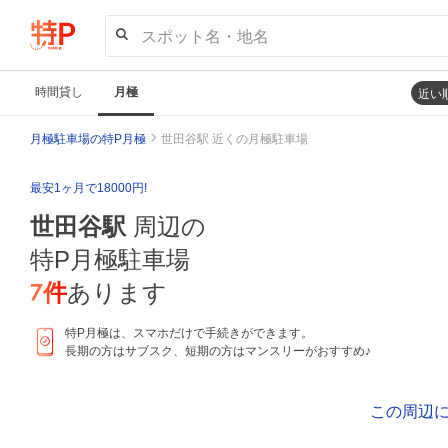
スポット名・地名
時間貸し
月極
近い
月極駐車場の特P月極
世田谷駅 近くの月極駐車場
最安1ヶ月で18000円!
世田谷駅
周辺の
特P月極駐車場
7
件
あります
特P月極は、スマホだけで手続きができます。
長期の方はサブスク、短期の方はマンスリーがおすすめ♪
この周辺