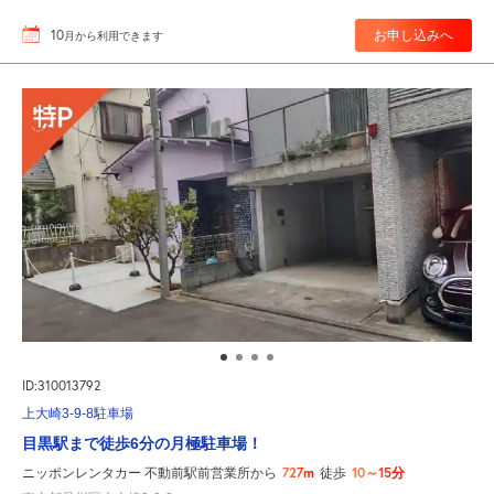
10
お申し込みへ
月
から利用できます
ID:310013792
上大崎3-9-8駐車場
目黒駅まで徒歩6分の月極駐車場！
727m
10～15分
ニッポンレンタカー 不動前駅前営業所から
徒歩