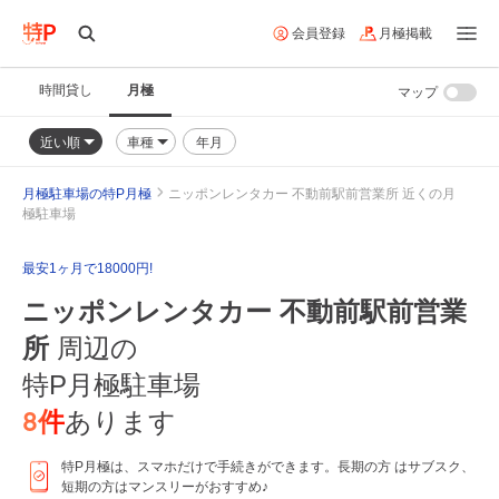
会員登録
月極掲載
時間貸し
月極
マップ
近い順
車種
年月
月極駐車場の特P月極
ニッポンレンタカー 不動前駅前営業所 近くの月
極駐車場
最安1ヶ月で18000円!
ニッポンレンタカー 不動前駅前営業
所
周辺の
特P月極駐車場
8
件
あります
特P月極は、スマホだけで手続きができます。長期の方 はサブスク、
短期の方はマンスリーがおすすめ♪