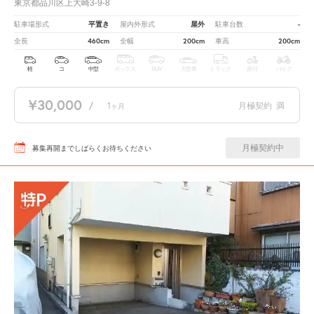
東京都品川区上大崎3-9-8
平置き
屋外
-
駐車場形式
屋内外形式
駐車台数
460cm
200cm
200cm
全長
全幅
車高
軽
コ
中型
ボックス
SUV
大型車
トラック
原付
バイク
¥30,000
/
1
月極契約
満
ヶ月
月極契約中
募集再開までしばらくお待ちください