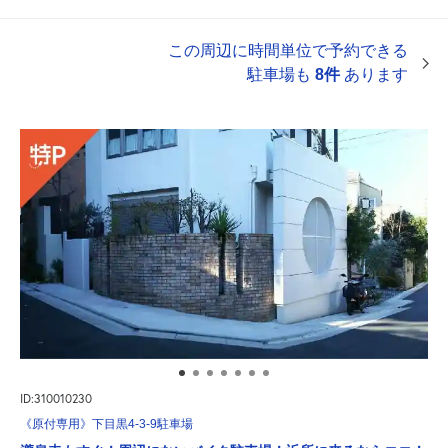
この周辺に時間単位で予約できる
駐車場も
8件
あります
ID:310010230
《原付専用》下目黒4-3-9駐車場