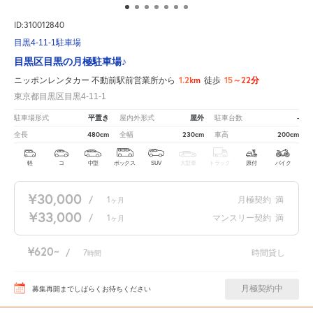
ID:310012840
目黒4-11-1駐車場
目黒区目黒の月極駐車場♪
1.2km
15～22分
ニッポンレンタカー 不動前駅前営業所から
徒歩
東京都目黒区目黒4-11-1
平置き
屋外
-
駐車場形式
屋内外形式
駐車台数
480cm
230cm
200cm
全長
全幅
車高
軽
コ
中型
ボックス
SUV
大型車
トラック
原付
バイク
¥30,000
/
1
月極契約
満
ヶ月
¥33,000
/
1
マンスリー契約
満
ヶ月
¥620
/
7
時間貸し
時間
月極契約中
募集再開までしばらくお待ちください