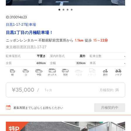
ID:310014623
目黒1-17-27駐車場
目黒1丁目の月極駐車場！
1.1km
15～22分
ニッポンレンタカー 不動前駅前営業所から
徒歩
東京都目黒区目黒1-17-27
平置き
屋外
-
駐車場形式
屋内外形式
駐車台数
600cm
320cm
-
全長
全幅
車高
軽
コ
中型
ボックス
SUV
大型車
トラック
原付
バイク
¥35,000
/
1
月極契約
満
ヶ月
月極契約中
募集再開までしばらくお待ちください