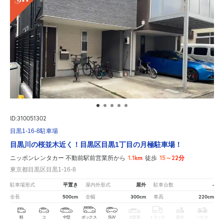
ID:310051302
目黒1-16-8駐車場
目黒川の桜並木近く！目黒区目黒1丁目の月極駐車場！
1.1km
15～22分
ニッポンレンタカー 不動前駅前営業所から
徒歩
東京都目黒区目黒1-16-8
平置き
屋外
-
駐車場形式
屋内外形式
駐車台数
500cm
300cm
220cm
全長
全幅
車高
軽
コ
中型
ボックス
SUV
大型車
トラック
原付
バイク