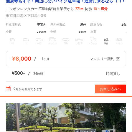
瀧泉寺もすぐ！周辺にないバイク駐車場！近所に来るならココ！
771m
10～15分
ニッポンレンタカー 不動前駅前営業所から
徒歩
東京都目黒区下目黒4-3-9
平置き
屋外
2台
駐車場形式
屋内外形式
駐車台数
230cm
85cm
-
全長
全幅
車高
軽
コ
中型
ボックス
SUV
大型車
トラック
原付
バイク
¥8,000
/
1
マンスリー契約
空
ヶ月
¥500
/
24
時間貸し
時間
9
お申し込みへ
月
から利用できます