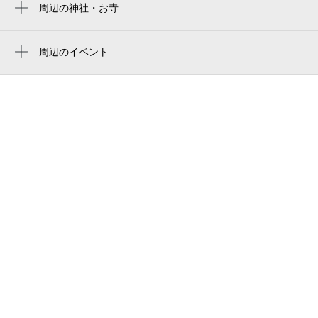
不動前えほん保育園
周辺の神社・お寺
戸越銀座駅
品川区 大崎第一地域センター
大崎警察署西五反田交番
戸越駅
周辺のイベント
エニタイムフィットネス 不動前店
収蔵品展 アジアの民族衣装
大崎駅
東京日産西五反田ビル
2026ジュニアオーケストラ体験講座
高輪台駅
株式会社まぐまぐ
タレイア・クァルテット第3回定期演奏会
白金台駅
ヘリオスビル
「終わりなき歌のゆくえ～夏の終わりに
～」
sound gallery slope
環状六号線
山手通り
lotus dental clinic 不動前
シティタワー目黒