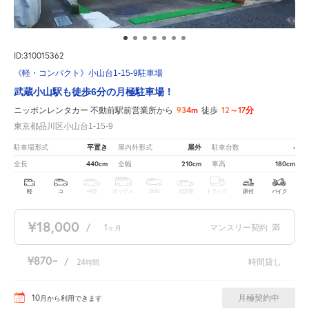
ID:310015362
《軽・コンパクト》小山台1-15-9駐車場
武蔵小山駅も徒歩6分の月極駐車場！
934m
12～17分
ニッポンレンタカー 不動前駅前営業所から
徒歩
東京都品川区小山台1-15-9
平置き
屋外
-
駐車場形式
屋内外形式
駐車台数
440cm
210cm
180cm
全長
全幅
車高
軽
コ
中型
ボックス
SUV
大型車
トラック
原付
バイク
¥18,000
/
1
マンスリー契約
満
ヶ月
¥870
/
24
時間貸し
時間
10
月極契約中
月
から利用できます