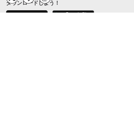
ダウンロードしよう！
ここから「インストール」して、便利な特Pアプリを
公式 X
GETしよう
公式 Facebook
特P
会員・利用規約
特定商取引法について
プライバシーポリシー
運営会社