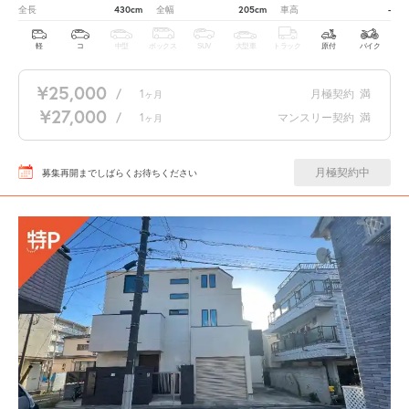
430cm
205cm
-
全長
全幅
車高
軽
コ
中型
ボックス
SUV
大型車
トラック
原付
バイク
¥25,000
/
1
月極契約
満
ヶ月
¥27,000
/
1
マンスリー契約
満
ヶ月
月極契約中
募集再開までしばらくお待ちください