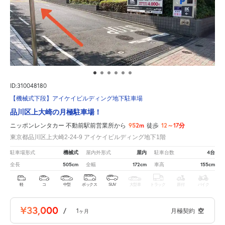
ID:310048180
【機械式下段】アイケイビルディング地下駐車場
品川区上大崎の月極駐車場！
952m
12～17分
ニッポンレンタカー 不動前駅前営業所から
徒歩
東京都品川区上大崎2-24-9 アイケイビルディング地下1階
機械式
屋内
4台
駐車場形式
屋内外形式
駐車台数
505cm
172cm
155cm
全長
全幅
車高
軽
コ
中型
ボックス
SUV
大型車
トラック
原付
バイク
¥33,000
/
1
月極契約
空
ヶ月