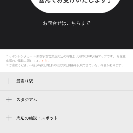
お問合せは
こちら
まで
ニッポンレンタカー 不動前駅前営業所周辺の相場よりお得な特P月極マップです。
月極駐
車場のご掲載に関しては
こちら。
※ご注意ください - 徒歩時間は地形の状況や迂回路を反映できていない場合があります。
最寄り駅
不動前駅
目黒駅
スタジアム
周辺にスタジアムが見つかりませんでした。
五反田駅
周辺の施設・スポット
大崎広小路駅
ニッポンレンタカー 不動前駅前営業所
武蔵小山駅