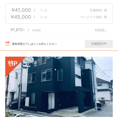
¥41,000
/
1
月極契約
満
ヶ月
¥45,000
/
1
マンスリー契約
満
ヶ月
¥1,870
/
24
時間貸し
時間
月極契約中
募集再開までしばらくお待ちください