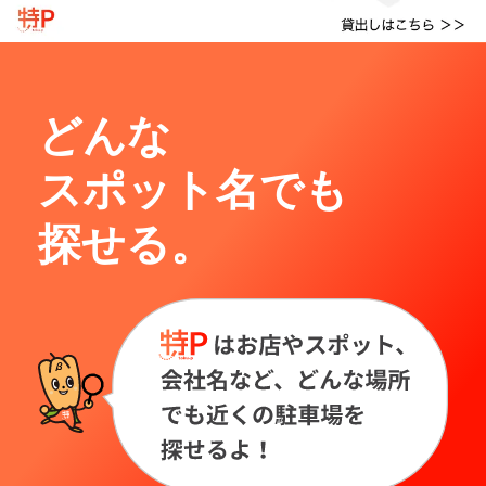
どんな
スポット名でも
探せる。