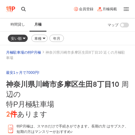
会員登録
月極掲載
時間貸し
月極
マップ
安い順
車種
年月
月極駐車場の特P月極
神奈川県川崎市多摩区生田8丁目10 近くの月極駐
車場
最安1ヶ月で7000円!
神奈川県川崎市多摩区生田8丁目10
周
辺の
特P月極駐車場
2
件
あります
特P月極は、スマホだけで手続きができます。長期の方 はサブスク、
短期の方はマンスリーがおすすめ♪