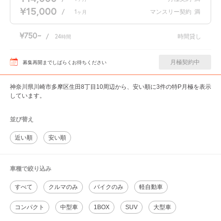
¥15,000
/
1
マンスリー契約
満
ヶ月
¥750
/
24
時間貸し
時間
月極契約中
募集再開までしばらくお待ちください
神奈川県川崎市多摩区生田8丁目10周辺から、安い順に3件の特P月極を表示
しています。
並び替え
近い順
安い順
車種で絞り込み
すべて
クルマのみ
バイクのみ
軽自動車
コンパクト
中型車
1BOX
SUV
大型車