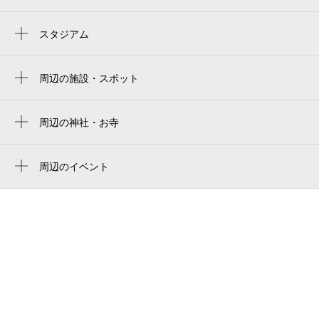
生田駅
スタジアム
読売ジャイアンツ球場
周辺の施設・スポット
多摩警察署生田交番
五反田会館
周辺の神社・お寺
日本基督教団三田教会
レヴール
周辺のイベント
スワンハイツ
周辺にイベントが見つかりませんでした。
ラーメン二郎 生田駅前店
スポーツスパアスリエ生田
ラフィーネ生田
生田 河津桜並木
生田土淵公園