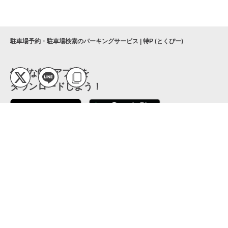
駐車場予約・駐車場検索のパーキングサービス | 特P (とくぴー)
便利な特Pアプリを
ダウンロードしよう！
ここから「インストール」して、便利な特Pアプリを
公式 X
GETしよう
公式 Facebook