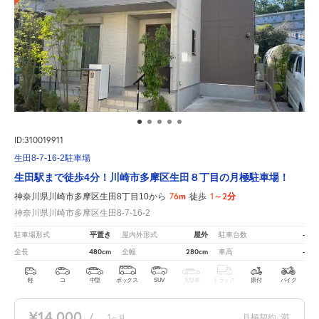
ID:310019911
生田8-7-16-2駐車場
生田駅まで徒歩4分！川崎市多摩区生田８丁目の月極駐車場！
76m
1～2分
神奈川県川崎市多摩区生田8丁目10から
徒歩
神奈川県川崎市多摩区生田8-7-16-2
平置き
屋外
-
駐車場形式
屋内外形式
駐車台数
480cm
280cm
-
全長
全幅
車高
軽
コ
中型
ボックス
SUV
大型車
トラック
原付
バイク
¥14,000
/
1
月極契約
満
ヶ月