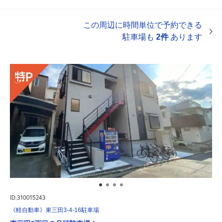
この周辺に時間単位で予約できる
駐車場も
2件
あります
ID:310015243
《軽自動車》東三田3-4-16駐車場