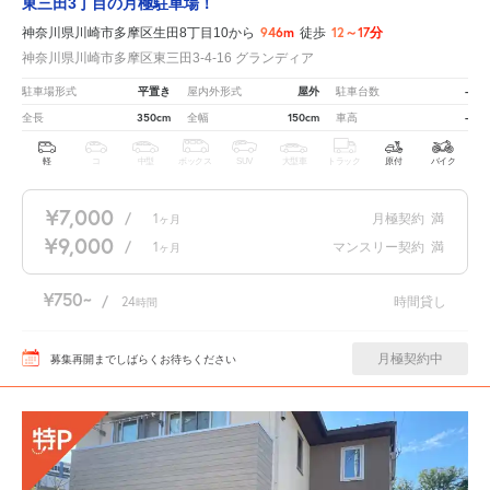
東三田3丁目の月極駐車場！
946m
12～17分
神奈川県川崎市多摩区生田8丁目10から
徒歩
神奈川県川崎市多摩区東三田3-4-16 グランディア
平置き
屋外
-
駐車場形式
屋内外形式
駐車台数
350cm
150cm
-
全長
全幅
車高
軽
コ
中型
ボックス
SUV
大型車
トラック
原付
バイク
¥7,000
/
1
月極契約
満
ヶ月
¥9,000
/
1
マンスリー契約
満
ヶ月
¥750
/
24
時間貸し
時間
月極契約中
募集再開までしばらくお待ちください