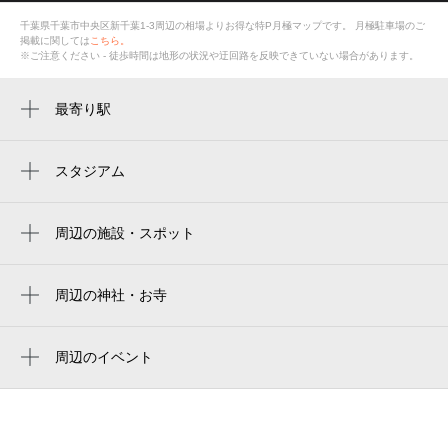
千葉県千葉市中央区新千葉1-3周辺の相場よりお得な特P月極マップです。
月極駐車場のご
掲載に関しては
こちら。
※ご注意ください - 徒歩時間は地形の状況や迂回路を反映できていない場合があります。
最寄り駅
京成千葉駅
千葉駅
スタジアム
周辺にスタジアムが見つかりませんでした。
新千葉駅
周辺の施設・スポット
栄町駅
カピーナ号
千葉中央駅
魚力 ペリエ千葉店（ペリチカ）
周辺の神社・お寺
葭川公園駅
周辺に神社・お寺が見つかりませんでした。
東京ビジネスクリニック ファミリア ペリエ
市役所前駅
千葉
周辺のイベント
ペリエ千葉「肉食べ放題」BBQ（バーベキ
千葉公園駅
plaza ペリエ千葉店
ュー）ビアガーデン
東千葉駅
成城石井 ペリエ千葉店
ビタミンコンサートVol.11 秋深まる、ほの