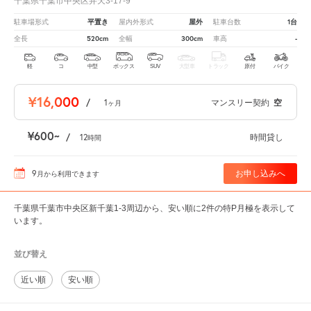
千葉県千葉市中央区弁天3-17-9
平置き
屋外
1台
駐車場形式
屋内外形式
駐車台数
520cm
300cm
-
全長
全幅
車高
軽
コ
中型
ボックス
SUV
大型車
トラック
原付
バイク
¥16,000
/
1
マンスリー契約
空
ヶ月
¥600
/
12
時間貸し
時間
9
お申し込みへ
月
から利用できます
千葉県千葉市中央区新千葉1-3周辺から、安い順に2件の特P月極を表示して
います。
並び替え
近い順
安い順