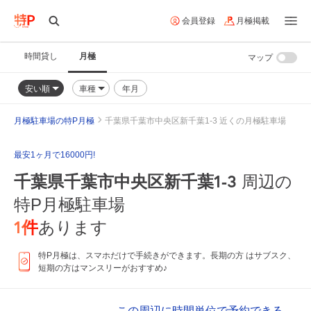
会員登録
月極掲載
時間貸し
月極
マップ
安い順
車種
年月
月極駐車場の特P月極
千葉県千葉市中央区新千葉1-3 近くの月極駐車場
最安1ヶ月で16000円!
千葉県千葉市中央区新千葉1-3
周辺の
特P月極駐車場
1
件
あります
特P月極は、スマホだけで手続きができます。長期の方 はサブスク、
短期の方はマンスリーがおすすめ♪
この周辺に時間単位で予約できる